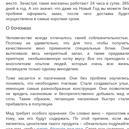
место. Зачастую такие магазины работают 24 часа в сутки, 365
дней в год. А это значит, что даже на Новый Год вы можете без
проблем оформить заказ, после чего доставка будет
осуществлена в самые короткие сроки.
О бочонках
Человечество всегда отличалось своей соблазнительностью.
Поэтому не удивительно, что для того, чтобы получить
качественное вино применяли специальные бочки. Они
вытягивали весь неприятный запах, а также придавали
приятную необыкновенную нотку вкусу. Все это приходило с
многолетним опытом людей, которые очень всю жизнь
посвящали только одному виноделию.
Тоже касается и пасечников. Они без проблем научились
понимать, что необходимо пчелкам. Стали создаваться ульи,
имеющие самые разнообразные конструкции. Они позволяли
не вредить насекомым и беспрепятственно добывать мед и
соты. Таким образом, летающие насекомые быстро стали
прибавлять в популяции.
Мед требует особого хранения. Он словно вино – прихотлив к
тому, как его будут содержать. По этой причине, если вы
являетесь ценителем такого продукта – обязательно подумайте
над тем, чтобы
купить бочонки под мед
. Стоят они недорого, 