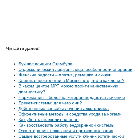
Читайте далее:
Лучшие клиники Стамбула
Эндоскопический лифтинг лица: особенности операции
Женские радости – платья, ремешки и скидки
Клиника проктологии в Москве: кто, что и как лечит?
В каком центре
можно пройти качественную
МРТ
диагностику?
Наркомания – болезнь, которая поддается лечению
Брекет-системы: для чего они?
Действенные способы лечения алкоголизма
Эффективные методы и средства ухода за ногами
Как убрать целлюлит на попе
Как восстановить работу эндокринной системы
Озонотерапия: показания и противопоказания
Самые востребованные услуги клиник эстетической