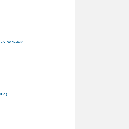
мых больных
ние)