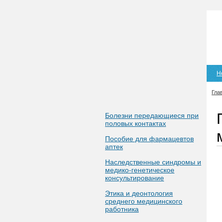
Н
Гла
Болезни передающиеся при
половых контактах
Пособие для фармацевтов
аптек
Наследственные синдромы и
медико-генетическое
консультирование
Этика и деонтология
среднего медицинского
работника