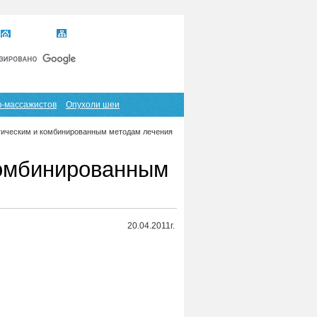
Главная
Карта сайта
RSS
в-массажистов
Опухоли шеи
ргическим и комбинированным методам лечения
комбинированным
20.04.2011г.