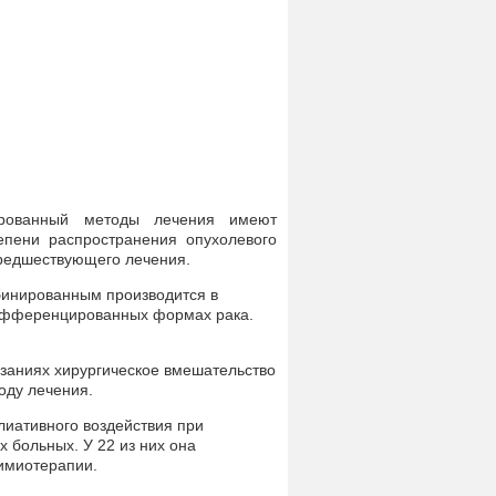
нированный методы лечения имеют
епени распространения опухолевого
 предшествующего лечения.
мбинированным производится в
дифференцированных формах рака.
заниях хирургическое вмешательство
оду лечения.
лиативного воздействия при
 больных. У 22 из них она
имиотерапии.