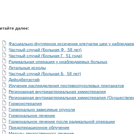
итайте далее:
Фасциально-футлярное иссечение клетчатки шеи у наблюдае
Частный случай (Больная Ф., 58 лет)
Частный случай (Больная Г., 51 года)
Радикальная операция у ннаблюдаемых больных
Летальные исходы
Частный случай (Больная Б., 58 лет)
Дийодбепзотэф
Изучение распределения противоопухолевых препаратов
Регионарная внутриартериальная химиотерапия
Регионарная внутриартериальная химиотерапия (Осуществле
Гормонотерапия
Гормонально зависимые опухоли
Гормональное лечение
Гормональное лечение после радикальной операции
Предоперационное облучение
Методы лекарственного лечения