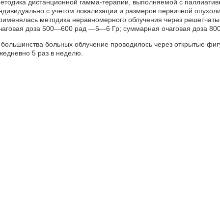
етодика дистанционной гамма-терапии, выполняемой с паллиатив
ндивидуально с учетом локализации и размеров первичной опухоли
рименялась методика неравномерного облучения через решетчаты
чаговая доза 500—600 рад —5—6 Гр; суммарная очаговая доза 8
 большинства больных облучение проводилось через открытые фигу
жедневно 5 раз в неделю.