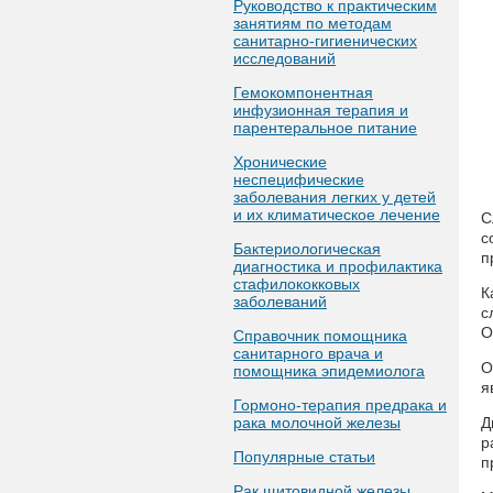
Руководство к практическим
занятиям по методам
санитарно-гигиенических
исследований
Гемокомпонентная
инфузионная терапия и
парентеральное питание
Хронические
неспецифические
заболевания легких у детей
и их климатическое лечение
С
с
Бактериологическая
п
диагностика и профилактика
стафилококковых
К
заболеваний
с
О
Справочник помощника
санитарного врача и
О
помощника эпидемиолога
я
Гормоно-терапия предрака и
рака молочной железы
Д
р
Популярные статьи
п
Рак щитовидной железы