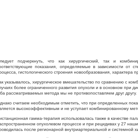
ледует подчеркнуть, что как хирургический, так и комби
оответствующие показания, определяемые в зависимости от ст
роцесса, гистологического строения новообразования, характера
ак указывалось, хирургическое вмешательство по сравнению с ко
лучаях более ограниченного развития опухоли и в основном при 
ба рассматриваемых метода мы не противопоставляем друг другу.
днако считаем необходимым отметить, что при определенных пока
вляется высокоэффективным и не уступает комбинированному мет
истанционная гамма-терапия использовалась также в качестве пал
аспространенном опухолевом процессе и при рецидивах у 27 наших
роводилась после регионарной внутриартериальной и системной х