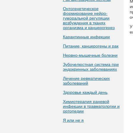
М
и
Онтогенетическое
п
формирование нейро-
о
гуморальной регуляции
возбуждения в тканях
У
организма и канцерогенез
е
Карантинные инфекции
Питание, канцерогены и рак
Нервно-мышечные болезни
Зубочелюстная система при
эндокринных заболеваниях
Лечение ревматических
заболеваний
Здоровье каждый день
Химиотерапия раневой
инфекции в травматологии и
ортопедии
Я или не я