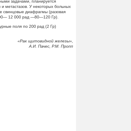
ными задачами, планируется
 и метастазов. У некоторых больных
е свинцовые диафрагмы (разовая
000— 12 000 рад —80—120 Гр).
рные поля по 200 рад (2 Гр)
«
Рак щитовидной железы»,
А.И. Пачес, Р.М. Пропп