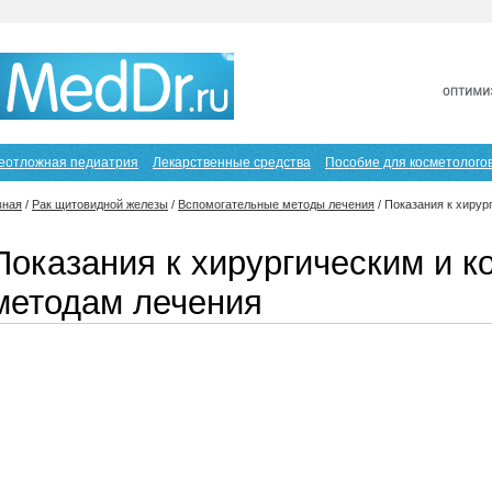
еотложная педиатрия
Лекарственные средства
Пособие для косметолого
вная
/
Рак щитовидной железы
/
Вспомогательные методы лечения
/
Показания к хиру
Показания к хирургическим и 
методам лечения