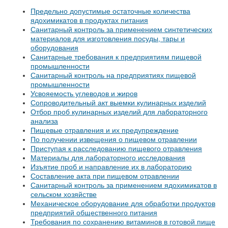
Предельно допустимые остаточные количества
ядохимикатов в продуктах питания
Санитарный контроль за применением синтетических
материалов для изготовления посуды, тары и
оборудования
Санитарные требования к предприятиям пищевой
промышленности
Санитарный контроль на предприятиях пищевой
промышленности
Усвояемость углеводов и жиров
Сопроводительный акт выемки кулинарных изделий
Отбор проб кулинарных изделий для лабораторного
анализа
Пищевые отравления и их предупреждение
По получении извещения о пищевом отравлении
Приступая к расследованию пищевого отравления
Материалы для лабораторного исследования
Изъятие проб и направление их в лабораторию
Составление акта при пищевом отравлении
Санитарный контроль за применением ядохимикатов в
сельском хозяйстве
Механическое оборудование для обработки продуктов
предприятий общественного питания
Требования по сохранению витаминов в готовой пище