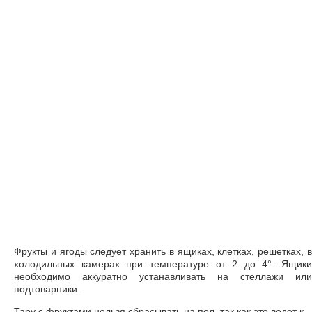
Фрукты и ягоды следует хранить в ящиках, клетках, решетках, в
холодильных камерах при температуре от 2 до 4°. Ящики
необходимо аккуратно устанавливать на стеллажи или
подтоварники.
Тару с фруктами нельзя сбрасывать на пол, так как это ведет к