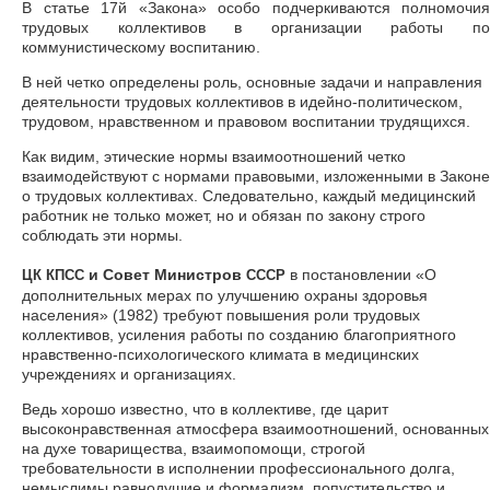
В статье 17й «Закона» особо подчеркиваются полномочия
трудовых коллективов в организации работы по
коммунистическому воспитанию.
В ней четко определены роль, основные задачи и направления
деятельности трудовых коллективов в идейно-политическом,
трудовом, нравственном и правовом воспитании трудящихся.
Как видим, этические нормы взаимоотношений четко
взаимодействуют с нормами правовыми, изложенными в Законе
о трудовых коллективах. Следовательно, каждый медицинский
работник не только может, но и обязан по закону строго
соблюдать эти нормы.
и Совет Министров
в постановлении «О
ЦК
КПСС
СССР
дополнительных мерах по улучшению охраны здоровья
населения» (1982) требуют повышения роли трудовых
коллективов, усиления работы по созданию благоприятного
нравственно-психологического климата в медицинских
учреждениях и организациях.
Ведь хорошо известно, что в коллективе, где царит
высоконравственная атмосфера взаимоотношений, основанных
на духе товарищества, взаимопомощи, строгой
требовательности в исполнении профессионального долга,
немыслимы равнодушие и формализм, попустительство и