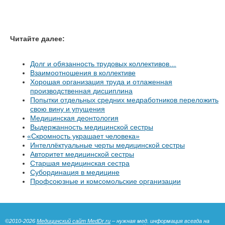
Читайте далее:
Долг и обязанность трудовых коллективов…
Взаимоотношения в коллективе
Хорошая организация труда и отлаженная
производственная дисциплина
Попытки отдельных средних медработников переложить
свою вину и упущения
Медицинская деонтология
Выдержанность медицинской сестры
«
Скромность украшает человека»
Интеллёктуальные черты медицинской сестры
Авторитет медицинской сестры
Старшая медицинская сестра
Субординация в медицине
Профсоюзные и комсомольские организации
©2010-2026
Медицинский сайт MedDr.ru
– нужная мед. информация всегда на