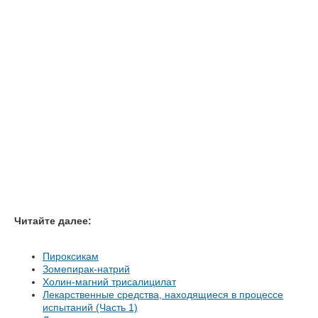
Читайте далее:
Пироксикам
Зомепирак-натрий
Холин-магний трисалицилат
Лекарственные средства, находящиеся в процессе
испытаний (Часть 1)