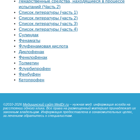
Лекарственные средства, находящиеся в процессе
испытаний (Часть 2)
Список литературы (часть 1)
Список литературы (часть 2)
Список литературы (часть 3)
Список литературы (часть 4)
Сулиндак
Фенаматы
Флуфенамовая кислота
Диклофенак
Фенклофенак
Толметин
Флурбипрофен
Фенбуфен
Кетопрофен
©2010-2026
Медицинский сайт MedDr.ru
– нужная мед. информация всегда на
расстоянии одного клика. Все права на размещенный материал принадлежат их
законным владельцам. Информация предоставлена в ознакомительных целях,
за лечением обратитесь к специалистам.