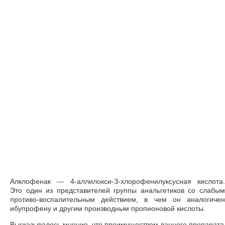
Алклофенак — 4-аллилокси-З-хлорофенилуксусная кислота.
Это один из представителей группы анальгетиков со слабым
противо-воспалительным действием, в чем он аналогичен
ибупрофену и другим производным пропионовой кислоты.
Высказывалось мнение, что преимуществом данного препарата