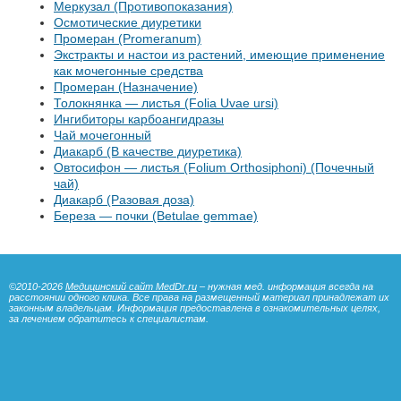
Меркузал (Противопоказания)
Осмотические диуретики
Промеран (Promeranum)
Экстракты и настои из растений, имеющие применение
как мочегонные средства
Промеран (Назначение)
Толокнянка — листья (Folia Uvae ursi)
Ингибиторы карбоангидразы
Чай мочегонный
Диакарб (В качестве диуретика)
Овтосифон — листья (Folium Orthosiphoni) (Почечный
чай)
Диакарб (Разовая доза)
Береза — почки (Betulae gemmae)
©2010-2026
Медицинский сайт MedDr.ru
– нужная мед. информация всегда на
расстоянии одного клика. Все права на размещенный материал принадлежат их
законным владельцам. Информация предоставлена в ознакомительных целях,
за лечением обратитесь к специалистам.