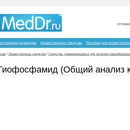
еотложная педиатрия
Лекарственные средства
Пособие для косметолого
вная
/
Лекарственные средства
/
Средства, применяющиеся для лечения новообразова
Тиофосфамид (Общий анализ к