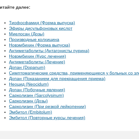
итайте далее:
Тиофосфамид (Форма выпуска)
Эфиры дисульфоновых кислот
Миелосан (Дозы)
Производные колхицина
Новэмбихин (Форма выпуска)
Антиметаболиты (Антагонисты пурина)
Новэмбихин (Курс лечения)
Антиметаболиты (Лечение)
Допан (Dopanum)
Симптоматические средства, применяющиеся у больных со з
Допан (Показанием для прекращения приема)
Неоцид (Neocidum)
Допан (Побочные явления)
Сарколизин (Sarcolysinum)
Сарколизин (Дозы)
Сарколизин (При резкой лейкопении)
Эмбитол (Embitolum)
Эмбитол (Повторные курсы лечения)