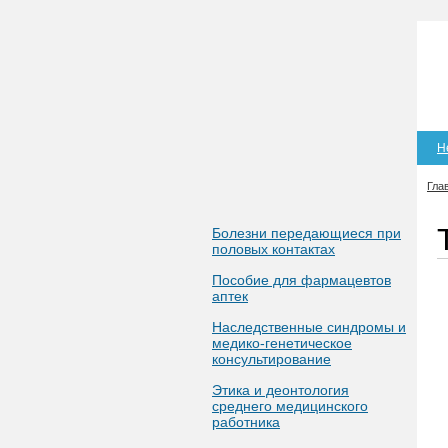
Н
Гла
Болезни передающиеся при
половых контактах
Пособие для фармацевтов
аптек
Наследственные синдромы и
медико-генетическое
консультирование
Этика и деонтология
среднего медицинского
работника