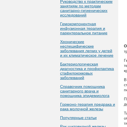
Руководство к практическим
занятиям по методам
санитарно-гигиенических
исследований
Гемокомпонентная
инфузионная терапия и
парентеральное питание
Хронические
О
неспецифические
заболевания легких у детей
т
и их климатическое лечение
Г
Бактериологическая
т
диагностика и профилактика
к
стафилококковых
заболеваний
В
с
Справочник помощника
п
санитарного врача и
помощника эпидемиолога
П
д
Гормоно-терапия предрака и
рака молочной железы
Т
Популярные статьи
о
т
Рак щитовидной железы