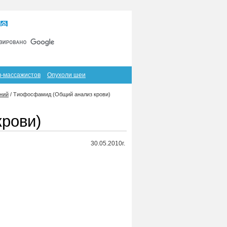
Главная
Карта сайта
RSS
в-массажистов
Опухоли шеи
ний
/
Тиофосфамид (Общий анализ крови)
рови)
30.05.2010г.