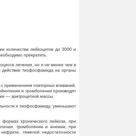
и количества лейкоцитов до 3000 и
еобходимо прекратить.
оцессе лечения, но и не менее чем в
ак действие тиофосфамида на органы
 с применением повторных вливаний,
ейкопении и тромбопении производят
мии — эритроцитной массы.
льности к тиофосфамиду, уменьшают
 формах хронического лейкоза, при
опении, тромбопении и анемии, при
, нефрите, тяжелой недостаточности