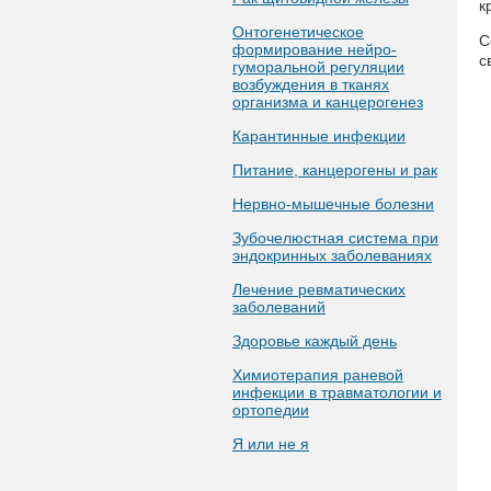
к
Онтогенетическое
С
формирование нейро-
с
гуморальной регуляции
возбуждения в тканях
организма и канцерогенез
Карантинные инфекции
Питание, канцерогены и рак
Нервно-мышечные болезни
Зубочелюстная система при
эндокринных заболеваниях
Лечение ревматических
заболеваний
Здоровье каждый день
Химиотерапия раневой
инфекции в травматологии и
ортопедии
Я или не я