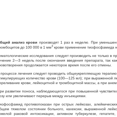
бщий анализ крови
производят 1 раз в неделю. При уменьшени
3
ромбоцитов до 100 000 в 1 мм
крови применение тиофосфамида н
ематологические исследования следует производить не только в пр
ечение 2—3 недель после окончания введения препарата, так к
ровотворения продолжается некоторое время после его отмены.
 процессе лечения следует проводить общеукрепляющую терапию
тимулирующих количество крови (100—125 мл); при выраженной л
ереливание крови, лейкоцитной и тромбоцитной массы, а при ане
ри развитии поноса, наблюдающегося при повышенной чувствите
озу или увеличивают перерыв между инъекциями.
иофосфамид противопоказан при острых лейкозах, алейкических
бщем тяжелом состоянии больного, кахексии, выраженной лейк
яжелой раковой интоксикации, активном туберкулезе, гепатите