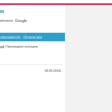
Главная
Карта сайта
RSS
в-массажистов
Опухоли шеи
ний
/
Производные колхицина
30.05.2010г.