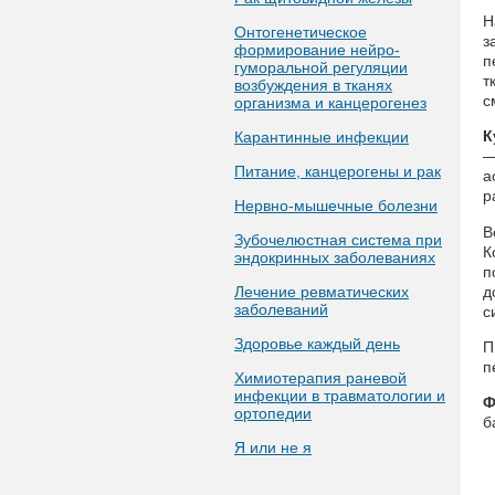
Н
Онтогенетическое
з
формирование нейро-
п
гуморальной регуляции
т
возбуждения в тканях
с
организма и канцерогенез
К
Карантинные инфекции
—
Питание, канцерогены и рак
а
р
Нервно-мышечные болезни
В
Зубочелюстная система при
К
эндокринных заболеваниях
п
Лечение ревматических
д
заболеваний
с
Здоровье каждый день
П
п
Химиотерапия раневой
инфекции в травматологии и
Ф
ортопедии
б
Я или не я