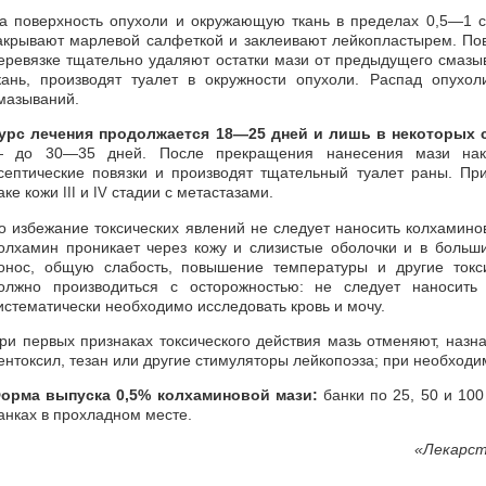
а поверхность опухоли и окружающую ткань в пределах 0,5—1 с
акрывают марлевой салфеткой и заклеивают лейкопластырем. По
еревязке тщательно удаляют остатки мази от предыдущего смаз
кань, производят туалет в окружности опухоли. Распад опух
мазываний.
урс лечения продолжается 18—25 дней и лишь в некоторых 
 до 30—35 дней. После прекращения нанесения мази нак
септические повязки и производят тщательный туалет раны. Пр
аке кожи
и
стадии с метастазами.
III
IV
о избежание токсических явлений не следует наносить колхамино
олхамин проникает через кожу и слизистые оболочки и в больш
онос, общую слабость, повышение температуры и другие токс
олжно производиться c осторожностью: не следует наносит
истематически необходимо исследовать кровь и мочу.
ри первых признаках токсического действия мазь отменяют, назна
ентоксил, тезан или другие стимуляторы лейкопоэза; при необходи
орма выпуска 0,5% колхаминовой мази:
банки по 25, 50 и 100
анках в прохладном месте.
«
Лекарст