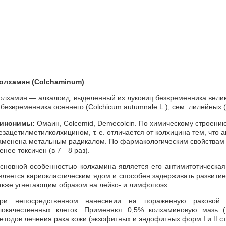
олхамин (Colchaminum)
олхамин — алкалоид, выделенный из луковиц безвременника велико
 безвременника осеннего (Colchicum autumnale L.), сем. лилейных (L
инонимы:
Омаин, Colcemid, Demecolcin. По химическому строени
езацетилметилколхицином, т. е. отличается от колхицина тем, что 
аменена метальным радикалом. По фармакологическим свойствам к
енее токсичен (в 7—8 раз).
сновной особенностью колхамина является его антимитотическая а
вляется кариокластическим ядом и способен задерживать развитие 
акже угнетающим образом на лейко- и лимфопоэз.
ри непосредственном нанесении на пораженную раковой 
локачественных клеток. Применяют 0,5% колхаминовую мазь (
етодов лечения рака кожи (экзофитных и эндофитных форм I и
ст
II