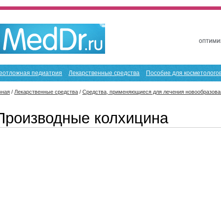
еотложная педиатрия
Лекарственные средства
Пособие для косметолого
вная
/
Лекарственные средства
/
Средства, применяющиеся для лечения новообразова
Производные колхицина