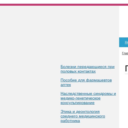
Н
Гла
Болезни передающиеся при
половых контактах
Пособие для фармацевтов
аптек
Наследственные синдромы и
медико-генетическое
консультирование
Этика и деонтология
среднего медицинского
работника