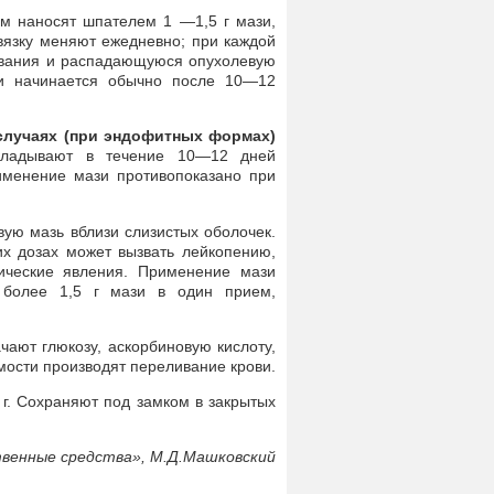
м наносят шпателем 1 —1,5 г мази,
вязку меняют ежедневно; при каждой
ывания и распадающуюся опухолевую
оли начинается обычно после 10—12
случаях (при эндофитных формах)
ладывают в течение 10—12 дней
именение мази противопоказано при
вую мазь вблизи слизистых оболочек.
их дозах может вызвать лейкопению,
ические явления. Применение мази
ь более 1,5 г мази в один прием,
чают глюкозу, аскорбиновую кислоту,
мости производят переливание крови.
 г. Сохраняют под замком в закрытых
венные средства», М.Д.Машковский