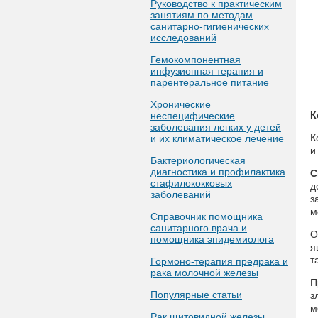
Руководство к практическим
занятиям по методам
санитарно-гигиенических
исследований
Гемокомпонентная
инфузионная терапия и
парентеральное питание
Хронические
К
неспецифические
заболевания легких у детей
К
и их климатическое лечение
и
Бактериологическая
диагностика и профилактика
С
стафилококковых
д
заболеваний
з
м
Справочник помощника
санитарного врача и
О
помощника эпидемиолога
я
т
Гормоно-терапия предрака и
рака молочной железы
П
Популярные статьи
з
м
Рак щитовидной железы