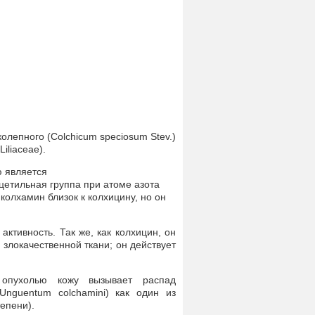
лепного (Colchicum speciosum Stev.)
iliaceae).
ю является
ацетильная группа при атоме азота
олхамин близок к колхицину, но он
ктивность. Так же, как колхицин, он
злокачественной ткани; он действует
опухолью кожу вызывает распад
Unguentum colchamini) как один из
епени).