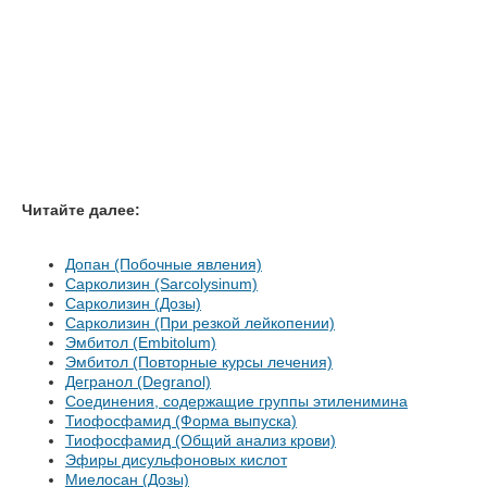
Читайте далее:
Допан (Побочные явления)
Сарколизин (Sarcolysinum)
Сарколизин (Дозы)
Сарколизин (При резкой лейкопении)
Эмбитол (Embitolum)
Эмбитол (Повторные курсы лечения)
Дегранол (Degranol)
Соединения, содержащие группы этиленимина
Тиофосфамид (Форма выпуска)
Тиофосфамид (Общий анализ крови)
Эфиры дисульфоновых кислот
Миелосан (Дозы)