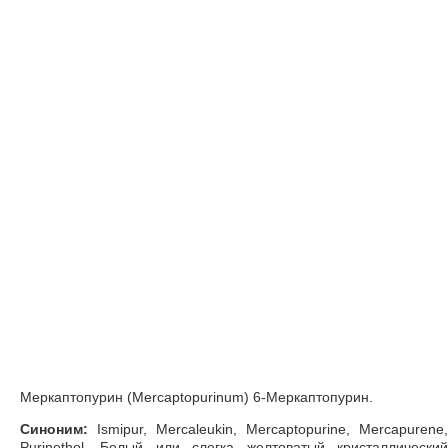
Меркаптопурин (Mercaptopurinum) 6-Меркаптопурин.
Синоним:
Ismipur, Mercaleukin, Mercaptopurine, Mercapurene,
Purinethol. Белый или слегка желтоватый кристаллический