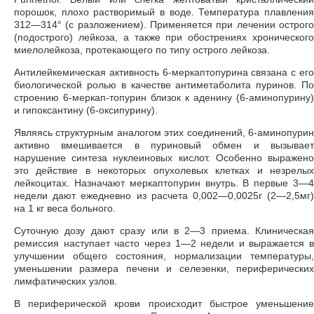
порошок, плохо растворимый в воде. Температура плавления
312—314° (с разложением). Применяется при лечении острого
(подострого) лейкоза, а также при обострениях хронического
миелолейкоза, протекающего по типу острого лейкоза.
Антилейкемическая активность 6-меркаптопурина связана с его
биологической ролью в качестве антиметаболита пуринов. По
строению 6-меркап-топурин близок к аденину (6-аминопурину)
и гипоксантину (6-оксипурину).
Являясь структурным аналогом этих соединений, 6-аминопурин
активно вмешивается в пуриновый обмен и вызывает
нарушение синтеза нуклеиновых кислот. Особенно выражено
это действие в некоторых опухолевых клетках и незрелых
лейкоцитах. Назначают меркаптопурин внутрь. В первые 3—4
недели дают ежедневно из расчета 0,002—0,0025г (2—2,5мг)
на 1 кг веса больного.
Суточную дозу дают сразу или в 2—3 приема. Клиническая
ремиссия наступает часто через 1—2 недели и выражается в
улучшении общего состояния, нормализации температуры,
уменьшении размера печени и селезенки, периферических
лимфатических узлов.
В периферической крови происходит быстрое уменьшение