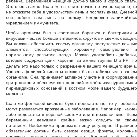
ребенка. Беременная женщина должно много и хорошо спать.
Это очень важно! Если же вы спите ночью не очень хорошо, то
не откажите себе в удовольствии лечь и поспать днем. Дневной
сон пойдет вам лишь на пользу. Ежедневно занимайтесь
укреплением иммунитета.
Чтобы организм был в состоянии бороться с бактериями и
вирусами - ешьте больше витаминов, фруктов и свежих овощей.
Вы должны обеспечить своему организму поступление важных
элементов, способствующих хорошему самочувствию и
нормальному развитию плода. Можно употреблять добавки,
которые содержат цинк, каротин, витамины группы В и
. Но
РР
делать это надо только с разрешения вашего лечащего врача.
Уровень фолиевой кислоты должен быть стабильным в вашем
организме. Она принимает активное участие в формировании
эритроцитов и обеспечивает хороший метаболизм пуриновых и
пиримидиновых оснований в костном мозге вашего будущего
малыша.
Если же фолиевой кислоты будет недостаточно, то у ребенка
могут развиваться врожденные заболевания. Например, какие-
либо недостатки в нервной системе или в позвоночнике. Всем
беременным девушкам крайне важно следить за своим
питанием. Необходимо принимать пищу регулярно. В рационе
обязательно должны быть свежие овощи, фрукты, молочные
продукты, постное мясо и злаки. Крепкий чай, кофе,