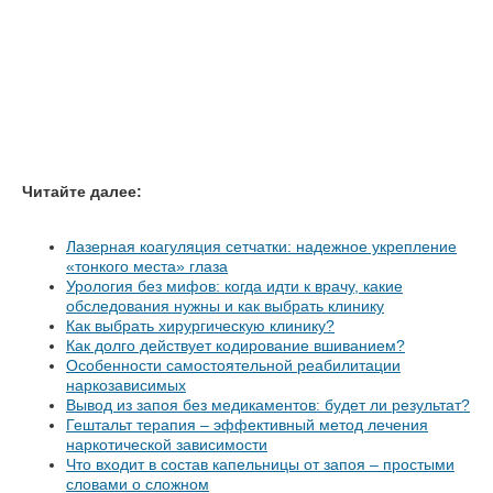
Читайте далее:
Лазерная коагуляция сетчатки: надежное укрепление
«тонкого места» глаза
Урология без мифов: когда идти к врачу, какие
обследования нужны и как выбрать клинику
Как выбрать хирургическую клинику?
Как долго действует кодирование вшиванием?
Особенности самостоятельной реабилитации
наркозависимых
Вывод из запоя без медикаментов: будет ли результат?
Гештальт терапия – эффективный метод лечения
наркотической зависимости
Что входит в состав капельницы от запоя – простыми
словами о сложном