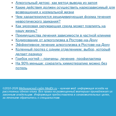
Алкогольный детокс, как метод вывода из запоя
Какие действия должен осуществить наркозависимый для
возвращения к нормальной жизни
Чем характеризуется рецидивирующая форма течения
невротического заикания?
Как здоровая окружающая среда может повлиять на
нашу жизнь?
Преимущества лечения зависимости в частной клинике
Кодирование от алкоголизма в Ростове-на-Дону
Эффективное лечение алкоголизма в Ростове-на-Дону
Коленный протез с одним отделением: выбор, который
делает разницу
Грибок ногтей – причины, лечение, профилактика
На 90% меньше: сократить химиотерапию можно без
потерь
©2010-2026
Медицинский сайт MedDr.ru
– нужная мед. информация всегда на
расстоянии одного клика. Все права на размещенный материал принадлежат их
законным владельцам. Информация предоставлена в ознакомительных целях,
за лечением обратитесь к специалистам.