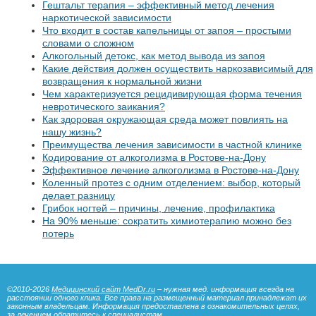
Гештальт терапия – эффективный метод лечения
наркотической зависимости
Что входит в состав капельницы от запоя – простыми
словами о сложном
Алкогольный детокс, как метод вывода из запоя
Какие действия должен осуществить наркозависимый для
возвращения к нормальной жизни
Чем характеризуется рецидивирующая форма течения
невротического заикания?
Как здоровая окружающая среда может повлиять на
нашу жизнь?
Преимущества лечения зависимости в частной клинике
Кодирование от алкоголизма в Ростове-на-Дону
Эффективное лечение алкоголизма в Ростове-на-Дону
Коленный протез с одним отделением: выбор, который
делает разницу
Грибок ногтей – причины, лечение, профилактика
На 90% меньше: сократить химиотерапию можно без
потерь
©2010-2026
Медицинский сайт MedDr.ru
– нужная мед. информация всегда на
расстоянии одного клика. Все права на размещенный материал принадлежат их
законным владельцам. Информация предоставлена в ознакомительных целях,
за лечением обратитесь к специалистам.