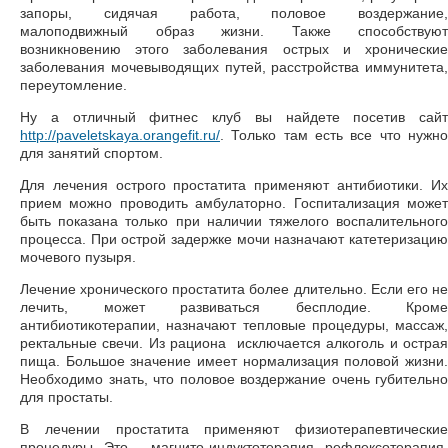
запоры, сидячая работа, половое воздержание,
малоподвижный образ жизни. Также способствуют
возникновению этого заболевания острых и хронические
заболевания мочевыводящих путей, расстройства иммунитета,
переутомление.
Ну а отличный фитнес клуб вы найдете посетив сайт
http://paveletskaya.orangefit.ru/
. Только там есть все что нужно
для занятий спортом.
Для лечения острого простатита применяют антибиотики. Их
прием можно проводить амбулаторно. Госпитализация может
быть показана только при наличии тяжелого воспалительного
процесса. При острой задержке мочи назначают катетеризацию
мочевого пузыря.
Лечение хронического простатита более длительно. Если его не
лечить, может развиваться бесплодие. Кроме
антибиотикотерапии, назначают тепловые процедуры, массаж,
ректальные свечи. Из рациона исключается алкоголь и острая
пища. Большое значение имеет нормализация половой жизни.
Необходимо знать, что половое воздержание очень губительно
для простаты.
В лечении простатита применяют физиотерапевтические
процедуры. Это – магнито-индуктотерапия, рефлексотерапия,