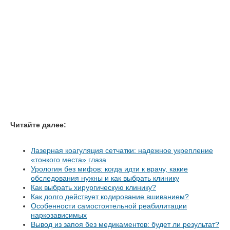
Читайте далее:
Лазерная коагуляция сетчатки: надежное укрепление
«тонкого места» глаза
Урология без мифов: когда идти к врачу, какие
обследования нужны и как выбрать клинику
Как выбрать хирургическую клинику?
Как долго действует кодирование вшиванием?
Особенности самостоятельной реабилитации
наркозависимых
Вывод из запоя без медикаментов: будет ли результат?