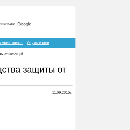
Главная
Карта сайта
RSS
в-массажистов
Опухоли шеи
ты от инфекций
дства защиты от
11.09.2015г.