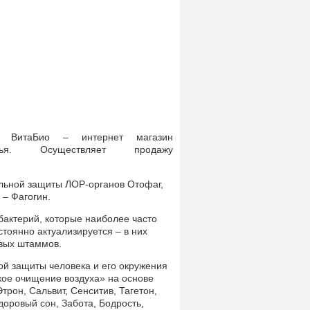
io ВитаБио – интернет магазин
овья. Осуществляет продажу
льной защиты ЛОР-органов Отофаг,
 – Фагогин.
бактерий, которые наиболее часто
тоянно актуализируется – в них
овых штаммов.
ой защиты человека и его окружения
ое очищение воздуха» на основе
рон, Сальвит, Сенситив, Тагетон,
оровый сон, Забота, Бодрость,