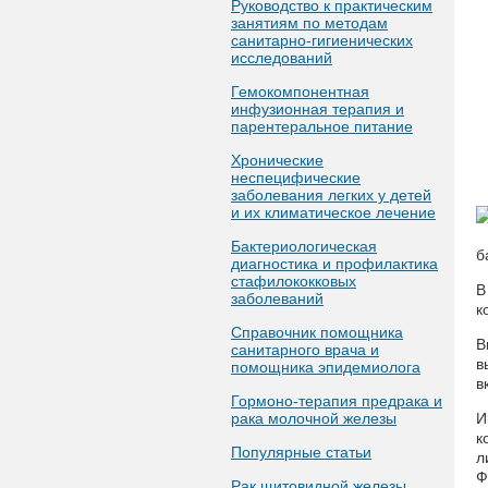
Руководство к практическим
занятиям по методам
санитарно-гигиенических
исследований
Гемокомпонентная
инфузионная терапия и
парентеральное питание
Хронические
неспецифические
заболевания легких у детей
и их климатическое лечение
Бактериологическая
б
диагностика и профилактика
стафилококковых
В
заболеваний
к
Справочник помощника
В
санитарного врача и
в
помощника эпидемиолога
в
Гормоно-терапия предрака и
рака молочной железы
И
к
Популярные статьи
л
Ф
Рак щитовидной железы