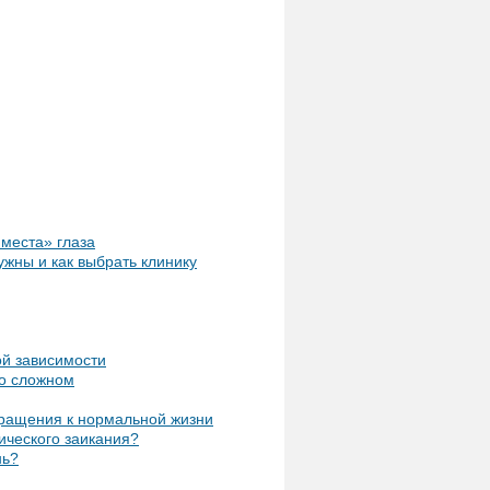
 места» глаза
ужны и как выбрать клинику
ой зависимости
 о сложном
вращения к нормальной жизни
ческого заикания?
нь?