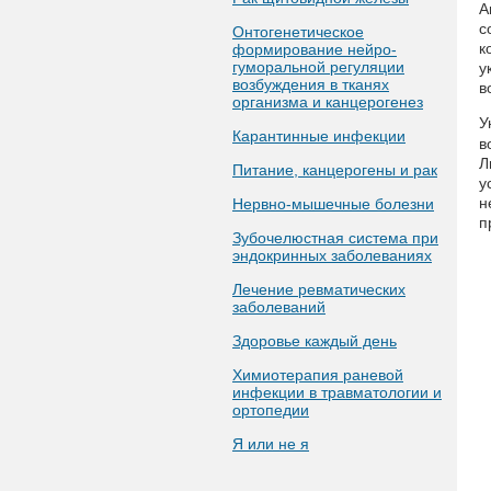
А
с
Онтогенетическое
к
формирование нейро-
гуморальной регуляции
у
возбуждения в тканях
в
организма и канцерогенез
У
Карантинные инфекции
в
Л
Питание, канцерогены и рак
у
н
Нервно-мышечные болезни
п
Зубочелюстная система при
эндокринных заболеваниях
Лечение ревматических
заболеваний
Здоровье каждый день
Химиотерапия раневой
инфекции в травматологии и
ортопедии
Я или не я