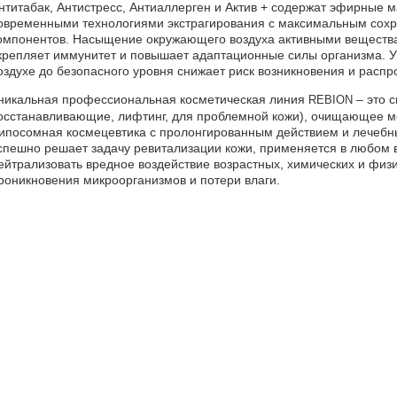
нтитабак, Антистресс, Антиаллерген и Актив + содержат эфирные 
овременными технологиями экстрагирования с максимальным сохр
омпонентов. Насыщение окружающего воздуха активными вещества
крепляет иммунитет и повышает адаптационные силы организма. 
оздухе до безопасного уровня снижает риск возникновения и расп
никальная профессиональная косметическая линия
– это 
REBION
осстанавливающие, лифтинг, для проблемной кожи), очищающее мо
ипосомная космецевтика с пролонгированным действием и лечебн
спешно решает задачу ревитализации кожи, применяется в любом в
ейтрализовать вредное воздействие возрастных, химических и физи
роникновения микроорганизмов и потери влаги.