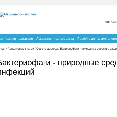
еотложная педиатрия
Лекарственные средства
Пособие для косметолого
вная
/
Популярные статьи
/
Советы доктора
/
Бактериофаги - природные средства защи
Бактериофаги - природные сре
инфекций