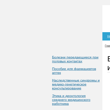
Н
Гла
Болезни передающиеся при
половых контактах
Пособие для фармацевтов
аптек
Наследственные синдромы и
медико-генетическое
консультирование
Этика и деонтология
среднего медицинского
работника