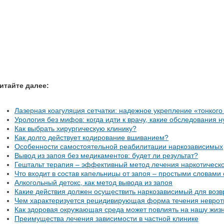
итайте далее:
Лазерная коагуляция сетчатки: надежное укрепление «тонкого
Урология без мифов: когда идти к врачу, какие обследования н
Как выбрать хирургическую клинику?
Как долго действует кодирование вшиванием?
Особенности самостоятельной реабилитации наркозависимых
Вывод из запоя без медикаментов: будет ли результат?
Гештальт терапия – эффективный метод лечения наркотическ
Что входит в состав капельницы от запоя – простыми словами
Алкогольный детокс, как метод вывода из запоя
Какие действия должен осуществить наркозависимый для воз
Чем характеризуется рецидивирующая форма течения невроти
Как здоровая окружающая среда может повлиять на нашу жиз
Преимущества лечения зависимости в частной клинике