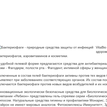
VitaB
здор
актериофагов, аэровитаминов и косметики.
 удобной гелевой форме предлагаются средства для антибактериа
ожи - Фагодерм, полости рта - Фагодент, интимной сферы у женщин
ключенные в состав гелей бактериофаги активны против тех видов 
ыявляют при заболеваниях соответствующих органов. Их состав пос
ключаются бактериофаги против новых видов возбудителей и их н
нновационные экологически безопасные средства для биологическ
омпании «Ребион» представлены гель-спреями серии «Биологическ
ипосом. Натуральные средства гигиены и профилактики Монарис, Эт
эйрон не имеют мировых аналогов. Фитокомплексы Иммунитет+, Зд