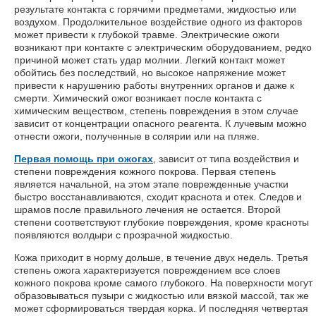
результате контакта с горячими предметами, жидкостью или
воздухом. Продолжительное воздействие одного из факторов
может привести к глубокой травме. Электрические ожоги
возникают при контакте с электрическим оборудованием, редко
причиной может стать удар молнии. Легкий контакт может
обойтись без последствий, но высокое напряжение может
привести к нарушению работы внутренних органов и даже к
смерти. Химический ожог возникает после контакта с
химическим веществом, степень повреждения в этом случае
зависит от концентрации опасного реагента. К лучевым можно
отнести ожоги, полученные в солярии или на пляже.
Первая помощь при ожогах
, зависит от типа воздействия и
степени повреждения кожного покрова. Первая степень
является начальной, на этом этапе поврежденные участки
быстро восстанавливаются, сходит краснота и отек. Следов и
шрамов после правильного лечения не остается. Второй
степени соответствуют глубокие повреждения, кроме красноты
появляются волдыри с прозрачной жидкостью.
Кожа приходит в норму дольше, в течение двух недель. Третья
степень ожога характеризуется повреждением все слоев
кожного покрова кроме самого глубокого. На поверхности могут
образовываться пузыри с жидкостью или вязкой массой, так же
может сформироваться твердая корка. И последняя четвертая