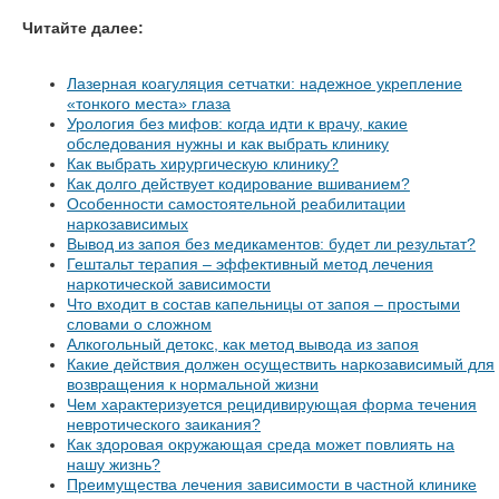
Читайте далее:
Лазерная коагуляция сетчатки: надежное укрепление
«тонкого места» глаза
Урология без мифов: когда идти к врачу, какие
обследования нужны и как выбрать клинику
Как выбрать хирургическую клинику?
Как долго действует кодирование вшиванием?
Особенности самостоятельной реабилитации
наркозависимых
Вывод из запоя без медикаментов: будет ли результат?
Гештальт терапия – эффективный метод лечения
наркотической зависимости
Что входит в состав капельницы от запоя – простыми
словами о сложном
Алкогольный детокс, как метод вывода из запоя
Какие действия должен осуществить наркозависимый для
возвращения к нормальной жизни
Чем характеризуется рецидивирующая форма течения
невротического заикания?
Как здоровая окружающая среда может повлиять на
нашу жизнь?
Преимущества лечения зависимости в частной клинике