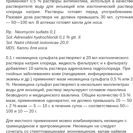
применяют 0,5 % растворы антибиотика, используя в качестве
растворителя воду для инъекций или изотонический раствор
хлорида натрия. Растворы готовят перед употреблением.
Разовая доза раствора не должна превышать 30 мл, суточная
— 50—100 мл. В аптеках готовят капли для носа.
Rp.: Neomycini suifatis 0,1
Sol. Adrenalini hydrochloridi 0,1 % gtt. X
Sol. Natrii chloridi isotonicae 20,0
. Капли для носа
MDS
0,1 г неомицина сульфата растворяют в 20 мл изотонического
раствора натрия хлорида, жидкость фильтруют, и к фильтрату
добавляют 10 капель раствора адреналина гидрохлорида. При
гнойных заболеваниях кожи (пиодермия, инфицированные
экземы и др.) применяют мази неомицина сульфата 0,5 % или 2
%. Неомицина сульфат растворяют в нескольких миллилитрах
воды для инъекций, раствор эмульгируют сплавом ланолина
безводного и медицинского вазелина. Общее количество 0,5 %
мази, применяемое однократно, не должно превышать 25 — 50
г, 2 % мази — 5 — 10 г, в течение суток — соответственно 50—
100 и 10 — 20 г.
Для местного применения можно комбинировать неомицин с
грамицидином и эритромицином. Неомицин не следует
сочетать со стрептомицинами, мономицином, капам наймом,