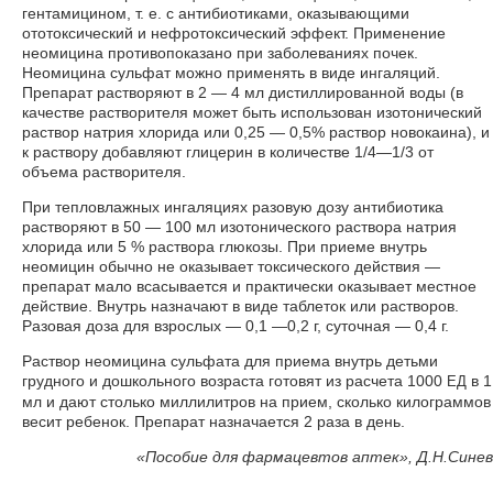
гентамицином, т. е. с антибиотиками, оказывающими
ототоксический и нефротоксический эффект. Применение
неомицина противопоказано при заболеваниях почек.
Неомицина сульфат можно применять в виде ингаляций.
Препарат растворяют в 2 — 4 мл дистиллированной воды (в
качестве растворителя может быть использован изотонический
раствор натрия хлорида или 0,25 — 0,5% раствор новокаина), и
к раствору добавляют глицерин в количестве 1/4—1/3 от
объема растворителя.
При тепловлажных ингаляциях разовую дозу антибиотика
растворяют в 50 — 100 мл изотонического раствора натрия
хлорида или 5 % раствора глюкозы. При приеме внутрь
неомицин обычно не оказывает токсического действия —
препарат мало всасывается и практически оказывает местное
действие. Внутрь назначают в виде таблеток или растворов.
Разовая доза для взрослых — 0,1 —0,2 г, суточная — 0,4 г.
Раствор неомицина сульфата для приема внутрь детьми
грудного и дошкольного возраста готовят из расчета 1000
в 1
ЕД
мл и дают столько миллилитров на прием, сколько килограммов
весит ребенок. Препарат назначается 2 раза в день.
«Пособие для фармацевтов аптек», Д.Н.Синев