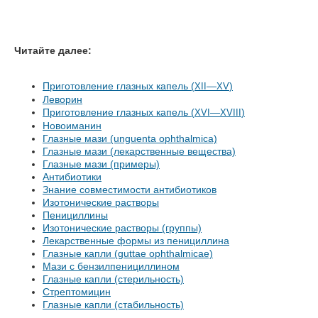
Читайте далее:
Приготовление глазных капель (
—
)
XII
XV
Леворин
Приготовление глазных капель (
—
)
XVI
XVIII
Новоиманин
Глазные мази (unguenta ophthalmica)
Глазные мази (лекарственные вещества)
Глазные мази (примеры)
Антибиотики
Знание совместимости антибиотиков
Изотонические растворы
Пенициллины
Изотонические растворы (группы)
Лекарственные формы из пенициллина
Глазные капли (guttae ophthalmicae)
Мази с бензилпенициллином
Глазные капли (стерильность)
Стрептомицин
Глазные капли (стабильность)