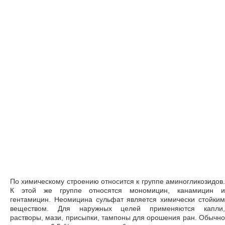
По химическому строению относится к группе аминогликозидов.
К этой же группе относятся мономицин, канамицин и
гентамицин. Неомицина сульфат является химически стойким
веществом. Для наружных целей применяются капли,
растворы, мази, присыпки, тампоны для орошения ран. Обычно