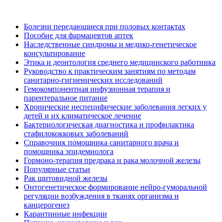
Болезни передающиеся при половых контактах
Пособие для фармацевтов аптек
Наследственные синдромы и медико-генетическое
консультирование
Этика и деонтология среднего медицинского работника
Руководство к практическим занятиям по методам
санитарно-гигиенических исследований
Гемокомпонентная инфузионная терапия и
парентеральное питание
Хронические неспецифические заболевания легких у
детей и их климатическое лечение
Бактериологическая диагностика и профилактика
стафилококковых заболеваний
Справочник помощника санитарного врача и
помощника эпидемиолога
Гормоно-терапия предрака и рака молочной железы
Популярные статьи
Рак щитовидной железы
Онтогенетическое формирование нейро-гуморальной
регуляции возбуждения в тканях организма и
канцерогенез
Карантинные инфекции