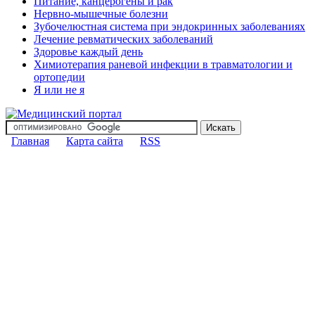
Питание, канцерогены и рак
Нервно-мышечные болезни
Зубочелюстная система при эндокринных заболеваниях
Лечение ревматических заболеваний
Здоровье каждый день
Химиотерапия раневой инфекции в травматологии и
ортопедии
Я или не я
Главная
Карта сайта
RSS