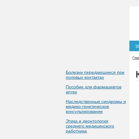
Н
Гла
Болезни передающиеся при
половых контактах
Пособие для фармацевтов
аптек
Наследственные синдромы и
медико-генетическое
консультирование
Этика и деонтология
среднего медицинского
работника