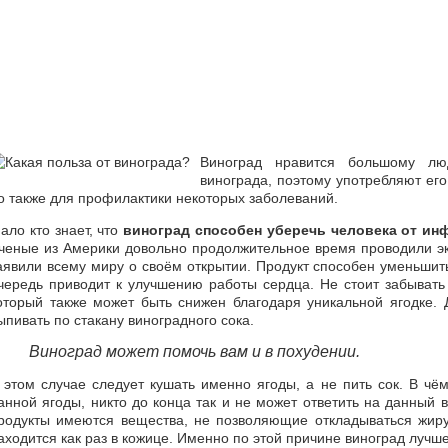
Виноград нравится большому лю
винограда, поэтому употребляют его 
о также для профилактики некоторых заболеваний.
ало кто знает, что
виноград способен уберечь человека от ин
ченые из Америки довольно продолжительное время проводили э
аявили всему миру о своём открытии. Продукт способен уменьшит
чередь приводит к улучшению работы сердца. Не стоит забывать 
оторый также может быть снижен благодаря уникальной ягодке. 
ыпивать по стакану виноградного сока.
Виноград может помочь вам и в похудении.
 этом случае следует кушать именно ягоды, а не пить сок. В чё
анной ягоды, никто до конца так и не может ответить на данный в
родукты имеются вещества, не позволяющие откладываться жиру
аходится как раз в кожице. Именно по этой причине виноград лучше 