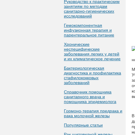
Руководство к практическим
занятиям по методам
санитарно-гигиенических
исследований
Гемокомпонентная
инфузионная терапия и
парентеральное питание
Хронические
неспецифические
заболевания легких у детей
и их климатическое лечение
н
Бактериологическая
М
диагностика и профилактика
У
стафилококковых
з
заболеваний
о
к
Справочник помощника
в
санитарного врача и
помощника эпидемиолога
Гормоно-терапия предрака и
рака молочной железы
В
д
Популярные статьи
п
н
Рак щитовидной железы