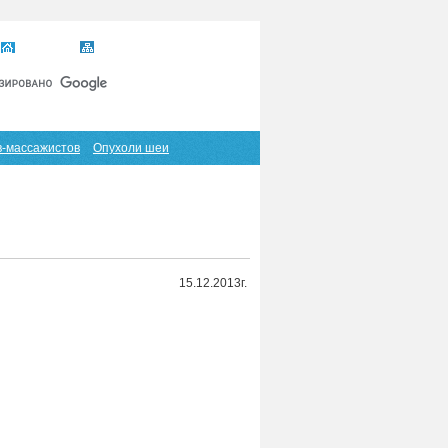
Главная
Карта сайта
RSS
в-массажистов
Опухоли шеи
15.12.2013г.