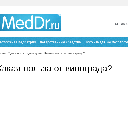
еотложная педиатрия
Лекарственные средства
Пособие для косметолого
вная
/
Здоровье каждый день
/
Какая польза от винограда?
Какая польза от винограда?