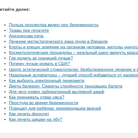
итайте далее:
Польза просмотра видео про беременность
Травы при гепатите
Ахиллесова пята
Лечение метастатического рака груди в Израиле
Клопы и клещи: влияние на организм человека, методы уничт
Косметологические процедуры – реальный шанс вернуть красо
Где родить за границей лучше?
Почему лучше рожать в
?
США
Центр эстетической стоматологии: безболезненное лечение и
Назальные аспираторы – лучший способ избавиться от насмор
Как выбрать электронный термометр
Диета балерин. Секреты стройности танцовщиц балета
Для чего нужен лабораторный вытяжной шкаф
Как принимать отвар овса?
Простуда во время беременности
Планшет для ребёнка: рекомендации врачей
Как лечить фронтит
Как лечить шишки на лбу?