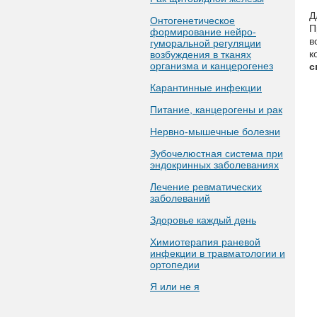
Д
Онтогенетическое
П
формирование нейро-
в
гуморальной регуляции
к
возбуждения в тканях
организма и канцерогенез
с
Карантинные инфекции
Питание, канцерогены и рак
Нервно-мышечные болезни
Зубочелюстная система при
эндокринных заболеваниях
Лечение ревматических
заболеваний
Здоровье каждый день
Химиотерапия раневой
инфекции в травматологии и
ортопедии
Я или не я