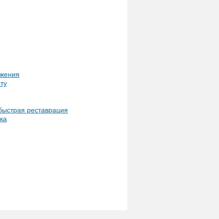
ожения
ту
 быстрая реставрация
ка