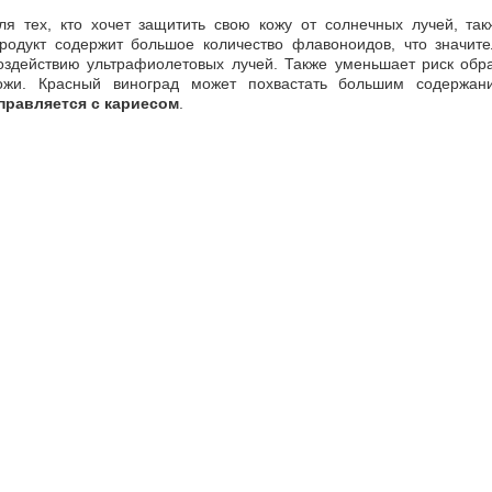
ля тех, кто хочет защитить свою кожу от солнечных лучей, так
родукт содержит большое количество флавоноидов, что значите
оздействию ультрафиолетовых лучей. Также уменьшает риск обра
ожи. Красный виноград может похвастать большим содержа
правляется с кариесом
.