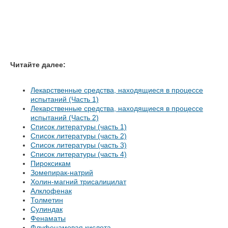
Читайте далее:
Лекарственные средства, находящиеся в процессе
испытаний (Часть 1)
Лекарственные средства, находящиеся в процессе
испытаний (Часть 2)
Список литературы (часть 1)
Список литературы (часть 2)
Список литературы (часть 3)
Список литературы (часть 4)
Пироксикам
Зомепирак-натрий
Холин-магний трисалицилат
Алклофенак
Толметин
Сулиндак
Фенаматы
Флуфенамовая кислота