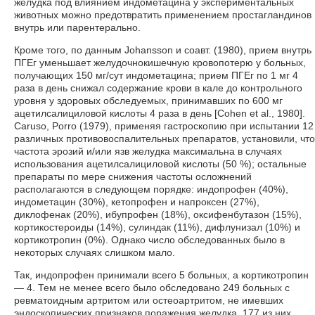
желудка под влиянием индометацина у экспериментальных
животных можно предотвратить применением простагландинов
внутрь или парентерально.
Кроме того, по данным Johansson и соавт. (1980), прием внутрь
ПГЕг уменьшает желудочнокишечную кровопотерю у больных,
получающих 150 мг/сут индометацина; прием ПГЕг по 1 мг 4
раза в день снижал содержание крови в кале до контрольного
уровня у здоровых обследуемых, принимавших по 600 мг
ацетилсалициловой кислоты 4 раза в день [Cohen et al., 1980].
Caruso, Porro (1979), применяя гастроскопию при испытании 12
различных противовоспалительных препаратов, установили, что
частота эрозий и/или язв желудка максимальна в случаях
использования ацетилсалициловой кислоты (50 %); остальные
препараты по мере снижения частоты осложнений
располагаются в следующем порядке: индопрофен (40%),
индометацин (30%), кетопрофен и напроксен (27%),
диклофенак (20%), ибупрофен (18%), оксифенбутазон (15%),
кортикостероиды (14%), сулиндак (11%), дифлунизал (10%) и
кортикотропин (0%). Однако число обследованных было в
некоторых случаях слишком мало.
Так, индопрофен принимали всего 5 больных, а кортикотропин
— 4. Тем не менее всего было обследовано 249 больных с
ревматоидным артритом или остеоартритом, не имевших
эндоскопических признаков поражения желудка, 177 из них