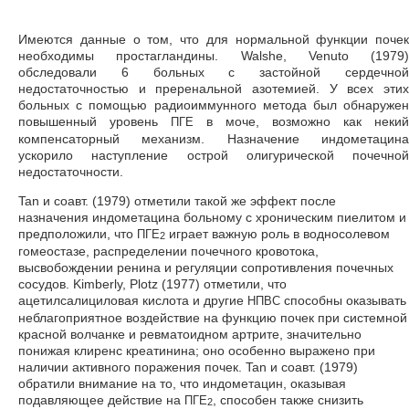
Имеются данные о том, что для нормальной функции почек
необходимы простагландины. Walshe, Venuto (1979)
обследовали 6 больных с застойной сердечной
недостаточностью и преренальной азотемией. У всех этих
больных с помощью радиоиммунного метода был обнаружен
повышенный уровень
в моче, возможно как некий
ПГЕ
компенсаторный механизм. Назначение индометацина
ускорило наступление острой олигурической почечной
недостаточности.
Tan и соавт. (1979) отметили такой же эффект после
назначения индометацина больному с хроническим пиелитом и
предположили, что
играет важную роль в водносолевом
ПГЕ
2
гомеостазе, распределении почечного кровотока,
высвобождении ренина и регуляции сопротивления почечных
сосудов. Kimberly, Plotz (1977) отметили, что
ацетилсалициловая кислота и другие
способны оказывать
НПВС
неблагоприятное воздействие на функцию почек при системной
красной волчанке и ревматоидном артрите, значительно
понижая клиренс креатинина; оно особенно выражено при
наличии активного поражения почек. Tan и соавт. (1979)
обратили внимание на то, что индометацин, оказывая
подавляющее действие на
, способен также снизить
ПГЕ
2