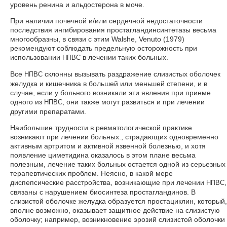
уровень ренина и альдостерона в моче.
При наличии почечной и/или сердечной недостаточности
последствия ингибирования простагландинсинтетазы весьма
многообразны, в связи с этим Walshe, Venuto (1979)
рекомендуют соблюдать предельную осторожность при
использовании
в лечении таких больных.
НПВС
Все
склонны вызывать раздражение слизистых оболочек
НПВС
желудка и кишечника в большей или меньшей степени, и в
случае, если у больного возникали эти явления при приеме
одного из
, они также могут развиться и при лечении
НПВС
другими препаратами.
Наибольшие трудности в ревматологической практике
возникают при лечении больных., страдающих одновременно
активным артритом и активной язвенной болезнью, и хотя
появление циметидина оказалось в этом плане весьма
полезным, лечение таких больных остается одной из серьезных
терапевтических проблем. Неясно, в какой мере
диспепсические расстройства, возникающие при лечении
,
НПВС
связаны с нарушением биосинтеза простагландинов. В
слизистой оболочке желудка образуется простациклин, который,
вполне возможно, оказывает защитное действие на слизистую
оболочку; например, возникновение эрозий слизистой оболочки