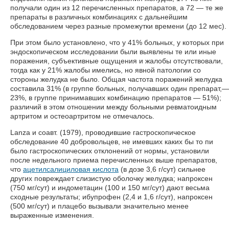
получали один из 12 перечисленных препаратов, а 72 — те же
препараты в различных комбинациях с дальнейшим
обследованием через разные промежутки времени (до 12 мес).
При этом было установлено, что у 41% больных, у которых при
эндоскопическом исследовании были выявлены те или иные
поражения, субъективные ощущения и жалобы отсутствовали,
тогда как у 21% жалобы имелись, но явной патологии со
стороны желудка не было. Общая частота поражений желудка
составила 31% (в группе больных, получавших один препарат,—
23%, в группе принимавших комбинацию препаратов — 51%);
различий в этом отношении между больными ревматоидным
артритом и остеоартритом не отмечалось.
Lanza и соавт. (1979), проводившие гастроскопическое
обследование 40 добровольцев, не имевших каких бы то пи
было гастроскопических отклонений от нормы, установили
после недельного приема перечисленных выше препаратов,
что
ацетилсалициловая кислота
(в дозе 3,6 г/сут) сильнее
других повреждает слизистую оболочку желудка; напроксен
(750 мг/сут) и индометацин (100 и 150 мг/сут) дают весьма
сходные результаты; ибупрофен (2,4 и 1,6 г/сут), напроксен
(500 мг/сут) и плацебо вызывали значительно менее
выраженные изменения.