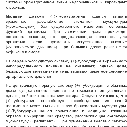
системы хромаффинной ткани надпочечников и каротидных
клубочков.
Малыми дозами (+)-тубокурарина
удается вызвать
временное расслабление скелетной мускулатуры
(«релаксацию») без существенного изменения основных
функций организма. При увеличении дозы происходит
остановка дыхания, не представляющая опасности для
организма, если применить искусственное дыхание
(«управляемое дыхание»); при больших дозах развивается
асфиксия и смерть.
На сердечно-сосудистую систему (+)-тубокурарин выраженного
непосредственного влияния не оказывает; однако дозы,
блокирующие вегетативные узлы, вызывают заметное снижение
артериального давления.
На центральную нервную систему (+)-тубокурарин в обычных
дозах существенного влияния не оказывает, он усиливает,
однако, действие на организм эфира. Следует учитывать, что
(+)-тубокурарин способствует освобождению из тканей
гистамина и может вызывать спазм бронхиальной мускулатуры.
(+)-Тубокурарин нашел применение в медицине, главным
образом в хирургии, как средство, расслабляющее скелетную
мускулатуру («релаксант»). При применении вместе с закисью
азота, барбитуратами, эфиром он способствует более полному