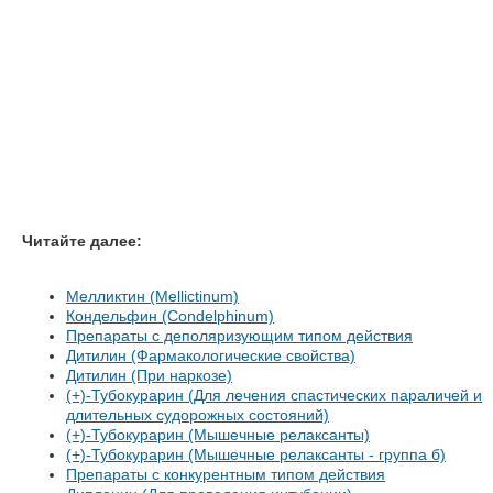
Читайте далее:
Мелликтин (Mellictinum)
Кондельфин (Condelphinum)
Препараты с деполяризующим типом действия
Дитилин (Фармакологические свойства)
Дитилин (При наркозе)
(+)-Тубокурарин (Для лечения спастических параличей и
длительных судорожных состояний)
(+)-Тубокурарин (Мышечные релаксанты)
(+)-Тубокурарин (Мышечные релаксанты - группа б)
Препараты с конкурентным типом действия