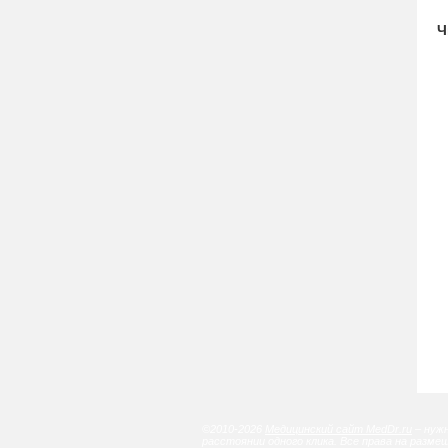
Ч
©2010-2026
Медицинский сайт MedDr.ru
– нужн
расстоянии одного клика. Все права на разм