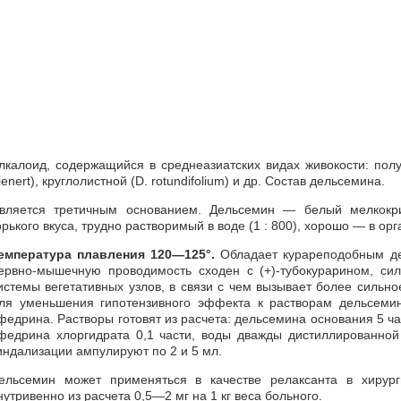
лкалоид, содержащийся в среднеазиатских видах живокости: полу
ienert), круглолистной (D. rotundifolium) и др. Состав дельсемина.
вляется третичным основанием. Дельсемин — белый мелкокри
орького вкуса, трудно растворимый в воде (1 : 800), хорошо — в ор
емпература плавления 120—125°.
Обладает курареподобным де
ервно-мышечную проводимость сходен с (+)-тубокурарином, сил
истемы вегетативных узлов, в связи с чем вызывает более сильн
ля уменьшения гипотензивного эффекта к растворам дельсемин
федрина. Растворы готовят из расчета: дельсемина основания 5 част
федрина хлоргидрата 0,1 части, воды дважды дистиллированной
индализации ампулируют по 2 и 5 мл.
ельсемин может применяться в качестве релаксанта в хирург
нутривенно из расчета 0,5—2 мг на 1 кг веса больного.