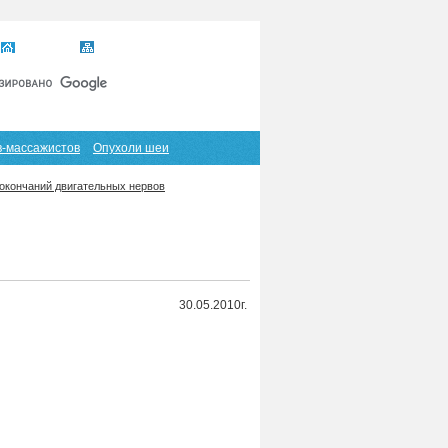
Главная
Карта сайта
RSS
в-массажистов
Опухоли шеи
окончаний двигательных нервов
30.05.2010г.