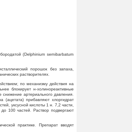
бородатой (Delphinium semibarbatum
сталлический порошок без запаха,
ганических растворителях.
йствием; по механизму действия на
ьнее блокирует н-холинореактивные
ое снижение артериального давления.
а (ацетата) прибавляют хлоргидрат
ей, уксусной кислоты 1 н. 7,2 части,
 до 100 частей. Раствор подвергают
ической практике. Препарат вводят