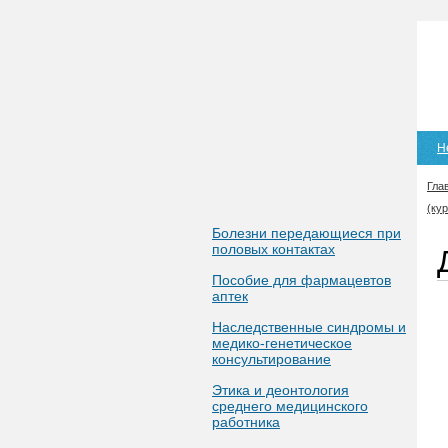
Н
Гла
(ку
Болезни передающиеся при
половых контактах
Пособие для фармацевтов
аптек
Наследственные синдромы и
медико-генетическое
консультирование
Этика и деонтология
среднего медицинского
работника