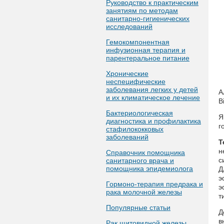
Руководство к практическим
занятиям по методам
санитарно-гигиенических
исследований
Гемокомпонентная
инфузионная терапия и
парентеральное питание
Хронические
неспецифические
заболевания легких у детей
А
и их климатическое лечение
B
Бактериологическая
Я
диагностика и профилактика
г
стафилококковых
заболеваний
Т
н
Справочник помощника
с
санитарного врача и
помощника эпидемиолога
Д
э
Гормоно-терапия предрака и
э
рака молочной железы
т
Популярные статьи
Д
в
Рак щитовидной железы