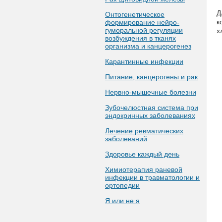
Д
Онтогенетическое
к
формирование нейро-
гуморальной регуляции
х
возбуждения в тканях
организма и канцерогенез
Карантинные инфекции
Питание, канцерогены и рак
Нервно-мышечные болезни
Зубочелюстная система при
эндокринных заболеваниях
Лечение ревматических
заболеваний
Здоровье каждый день
Химиотерапия раневой
инфекции в травматологии и
ортопедии
Я или не я