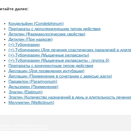
итайте далее:
Кондельфин (Condelphinum)
Препараты с деполяризующим типом действия
Дитилин (Фармакологические свойства)
Дитилин (При наркозе)
(+)-Тубокурарин
(+)-Тубокурарин (Для лечения спастических параличей и длит
(+)-Тубокурарин (Мышечные релаксанты)
(+)-Тубокурарин (Мышечные релаксанты - группа б)
Препараты с конкурентным типом действия
Диплацин (Для проведения интубации)
Диплацин (Применение в сочетании с закисью азота)
Парамлон (Paramyonum)
Дельсемин (Применение)
Элатин (Elatinum)
Элатин (Количество назначений в день и длительность лечени
Мелликтин (Mellictinum)
ая мед. информация всегда на
ещенный материал принадлежат