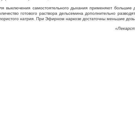
ля выключения самостоятельного дыхания применяют большие д
оличество готового раствора дельсемина дополнительно разводя
лористого натрия. При Эфирном наркозе достаточны меньшие дозы
«
Лекарст