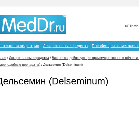
еотложная педиатрия
Лекарственные средства
Пособие для косметолого
вная
/
Лекарственные средства
/
Вещества, действующие преимущественно в области 
рареподобные препараты)
/
Дельсемин (Delseminum)
Дельсемин (Delseminum)