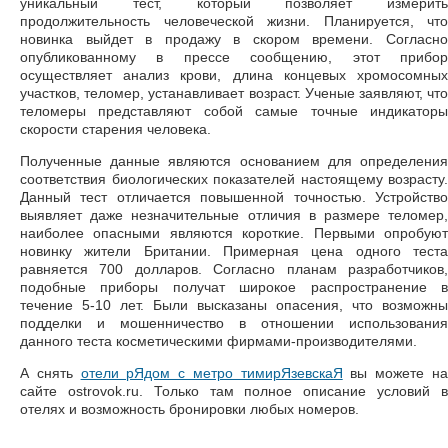
уникальный тест, который позволяет измерить
продолжительность человеческой жизни. Планируется, что
новинка выйдет в продажу в скором времени. Согласно
опубликованному в прессе сообщению, этот прибор
осуществляет анализ крови, длина концевых хромосомных
участков, теломер, устанавливает возраст. Ученые заявляют, что
теломеры представляют собой самые точные индикаторы
скорости старения человека.
Полученные данные являются основанием для определения
соответствия биологических показателей настоящему возрасту.
Данный тест отличается повышенной точностью. Устройство
выявляет даже незначительные отличия в размере теломер,
наиболее опасными являются короткие. Первыми опробуют
новинку жители Британии. Примерная цена одного теста
равняется 700 долларов. Согласно планам разработчиков,
подобные приборы получат широкое распространение в
течение 5-10 лет. Были высказаны опасения, что возможны
подделки и мошенничество в отношении использования
данного теста косметическими фирмами-производителями.
А снять
отели рЯдом с метро тимирЯзевскаЯ
вы можете н
сайте ostrovok.ru. Только там полное описание условий в
отелях и возможность бронировки любых номеров.