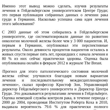
Именно этот вывод можно сделать, изучив результаты
лечения в Гейдельбергском университетском Центре Груди;
это первая публикация собранных данных о лечении рака
груди в Германии. Насколько успешна сама идея лечения
этого заболевания?
С 2003 данные об этом собирались в Гейдельбергском
университете, где систематизировали данные по развитию
онкологии молочной железы более чем у 3 000 пациентов. И,
первым в Германии, опубликовал эти перспективные
результаты. Около девяноста процентов пациентов остались в
живых спустя первые пять лет, прошедших с начала лечения и
80 % из них сейчас практически здоровы. Оценка была
опубликована онлайн в феврале 2012 в журнале The Breast.
«
Прогноз для этого патологического состояния молочной
железы сейчас улучшился благодаря новым вариантам
лечения и последовательному междисциплинарному
лечению», сказал профессор Кристоф Зон, Управляющий
директор Гейдельбергского университета и Директор Центра
Груди. Это доказывается результатами лечения в Гейдельберге.
Оценка немецкой службы контроля рака, в течение периода с
2000 до 2004, проводимая Институтом Роберта Коха в 2010,
выдавала вероятность 79.6 % для практически полного