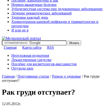
Питание, канцерогены и рак
Нервно-мышечные болезни
Зубочелюстная система при эндокринных заболеваниях
Лечение ревматических заболеваний
Здоровье каждый день
Химиотерапия раневой инфекции в травматологии и
ортопедии
Я или не я
Главная
Карта сайта
RSS
Неотложная педиатрия
Лекарственные средства
Пособие для косметологов-массажистов
Опухоли шеи
Главная
/
Популярные статьи
/
Разное о здоровье
/
Рак груди
отступает?
Рак груди отступает?
12.05.2012г.