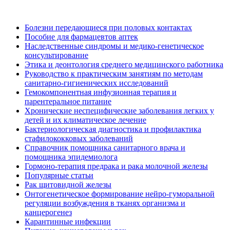
Болезни передающиеся при половых контактах
Пособие для фармацевтов аптек
Наследственные синдромы и медико-генетическое
консультирование
Этика и деонтология среднего медицинского работника
Руководство к практическим занятиям по методам
санитарно-гигиенических исследований
Гемокомпонентная инфузионная терапия и
парентеральное питание
Хронические неспецифические заболевания легких у
детей и их климатическое лечение
Бактериологическая диагностика и профилактика
стафилококковых заболеваний
Справочник помощника санитарного врача и
помощника эпидемиолога
Гормоно-терапия предрака и рака молочной железы
Популярные статьи
Рак щитовидной железы
Онтогенетическое формирование нейро-гуморальной
регуляции возбуждения в тканях организма и
канцерогенез
Карантинные инфекции