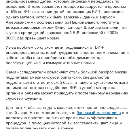
инфицированных детей, которым инфекция передалась по
рождению. В тоже время этот коридор варьируется в пределах
от 5% до 8% в категории детей, не имеющих
- инфекции,
ВИЧ
однако матери, которых были заражены данным вирусом.
Американскими исследования из Национального института
детского здоровья имени Юнис Кеннеди Шрайвер выявили, что
глухота среди детей с врожденной
инфекцией в 200% -
ВИЧ
300% раз превышает норму.
Из-за проблем со слухом дети, родившихся от ВИЧ-
инфицированных матерей нуждаются в постоянном внимании и
заботе, чтобы они приобрели необходимые им для
последующей жизни коммуникативные навыки.
Сами исследователи объясняют столь большой разброс между
подсчетами американских и британских специалистов
недостатками статистической базы, а также отсутствием четкого
понимания того, как воздействие
в утробе матери на
ВИЧ
организм ребенка может приводить к постепенному нарушению
слуховых функций.
Для того, чтобы выглядеть красиво, стоит постоянно следить за
кожей лица. Но не многие знают, что
баночный массаж лица
это
достаточно простая, но в то же время очень эффективная
процедура, с помощью которой вы восстановить цвет лица и
будете поддерживать кожу в тонусе.