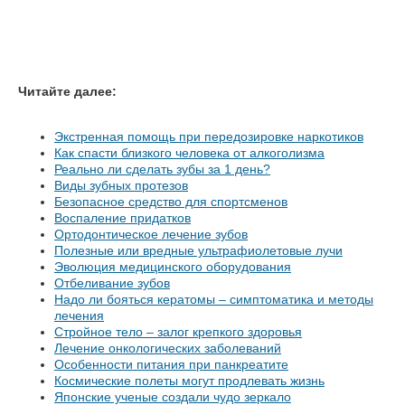
Читайте далее:
Экстренная помощь при передозировке наркотиков
Как спасти близкого человека от алкоголизма
Реально ли сделать зубы за 1 день?
Виды зубных протезов
Безопасное средство для спортсменов
Воспаление придатков
Ортодонтическое лечение зубов
Полезные или вредные ультрафиолетовые лучи
Эволюция медицинского оборудования
Отбеливание зубов
Надо ли бояться кератомы – симптоматика и методы
лечения
Стройное тело – залог крепкого здоровья
Лечение онкологических заболеваний
Особенности питания при панкреатите
Космические полеты могут продлевать жизнь
Японские ученые создали чудо зеркало