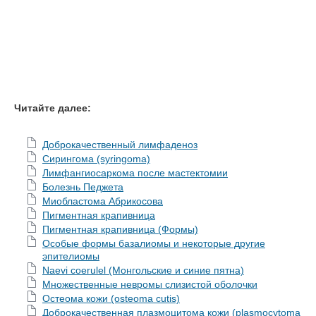
Читайте далее:
Доброкачественный лимфаденоз
Сирингома (syringoma)
Лимфангиосаркома после мастектомии
Болезнь Педжета
Миобластома Абрикосова
Пигментная крапивница
Пигментная крапивница (Формы)
Особые формы базалиомы и некоторые другие
эпителиомы
Naevi coerulel (Монгольские и синие пятна)
Множественные невромы слизистой оболочки
Остеома кожи (osteoma cutis)
Доброкачественная плазмоцитома кожи (plasmocytoma