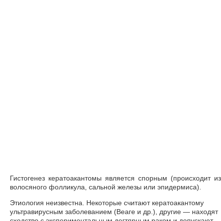
Гистогенез кератоакантомы является спорным (происходит из
волосяного фолликула, сальной железы или эпидермиса).
Этиология неизвестна. Некоторые считают кератоакантому
ультравирусным заболеванием (Веаге и др.), другие — находят
сходство с экспериментальным дегтярным раком и допускают