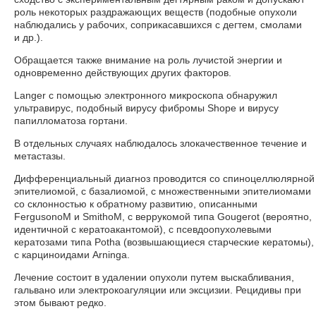
роль некоторых раздражающих веществ (подобные опухоли
наблюдались у рабочих, соприкасавшихся с дегтем, смолами
и др.).
Обращается также внимание на роль лучистой энергии и
одновременно действующих других факторов.
Langer с помощью электронного микроскопа обнаружил
ультравирус, подобный вирусу фибромы Shope и вирусу
папилломатоза гортани.
В отдельных случаях наблюдалось злокачественное течение и
метастазы.
Дифференциальный диагноз проводится со спиноцеллюлярной
эпителиомой, с базалиомой, с множественными эпителиомами
со склонностью к обратному развитию, описанными
FergusonoM и SmithoM, с веррукомой типа Gougerot (вероятно,
идентичной с кератоакантомой), с псевдоопухолевыми
кератозами типа Potha (возвышающиеся старческие кератомы),
с карциноидами Arninga.
Лечение состоит в удалении опухоли путем выскабливания,
гальвано или электрокоагуляции или эксцизии. Рецидивы при
этом бывают редко.