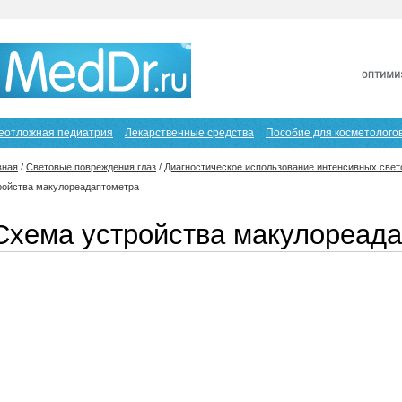
еотложная педиатрия
Лекарственные средства
Пособие для косметолого
вная
/
Световые повреждения глаз
/
Диагностическое использование интенсивных свет
ройства макулореадаптометра
Схема устройства макулореад