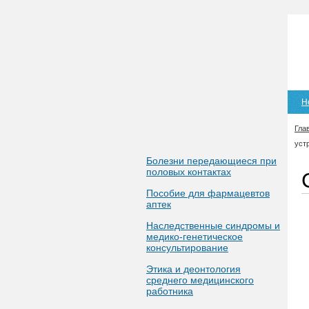
Н
Гла
уст
Болезни передающиеся при
половых контактах
Пособие для фармацевтов
аптек
Наследственные синдромы и
медико-генетическое
консультирование
Этика и деонтология
среднего медицинского
работника