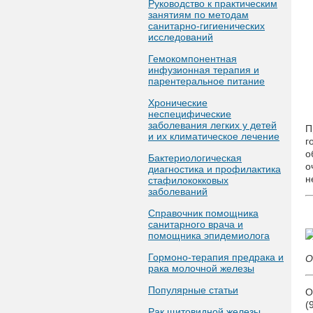
Руководство к практическим
занятиям по методам
санитарно-гигиенических
исследований
Гемокомпонентная
инфузионная терапия и
парентеральное питание
Хронические
неспецифические
заболевания легких у детей
П
и их климатическое лечение
г
о
Бактериологическая
о
диагностика и профилактика
н
стафилококковых
заболеваний
Справочник помощника
санитарного врача и
помощника эпидемиолога
Гормоно-терапия предрака и
О
рака молочной железы
Популярные статьи
О
(
Рак щитовидной железы