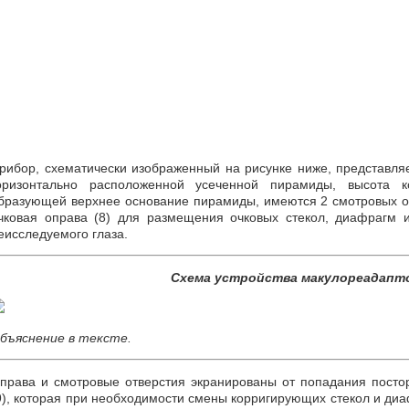
рибор, схематически изображенный на рисунке ниже, представля
оризонтально расположенной усеченной пирамиды, высота 
бразующей верхнее основание пирамиды, имеются 2 смотровых о
чковая оправа (8) для размещения очковых стекол, диафрагм 
еисследуемого глаза.
Схема устройства макулореадапт
бъяснение в тексте.
права и смотровые отверстия экранированы от попадания посто
9), которая при необходимости смены корригирующих стекол и диа