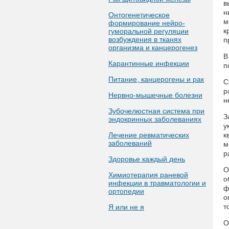
в
н
Онтогенетическое
м
формирование нейро-
к
гуморальной регуляции
возбуждения в тканях
п
организма и канцерогенез
В
Карантинные инфекции
п
Питание, канцерогены и рак
С
р
Нервно-мышечные болезни
н
Зубочелюстная система при
З
эндокринных заболеваниях
у
Лечение ревматических
к
заболеваний
м
р
Здоровье каждый день
О
Химиотерапия раневой
о
инфекции в травматологии и
ф
ортопедии
о
т
Я или не я
О