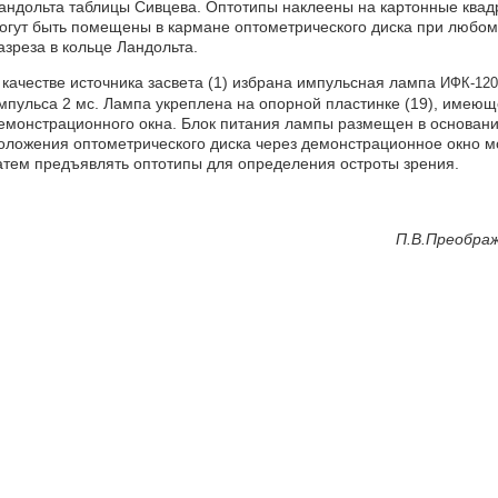
андольта таблицы Сивцева. Оптотипы наклеены на картонные квад
огут быть помещены в кармане оптометрического диска при любом
азреза в кольце Ландольта.
 качестве источника засвета (1) избрана импульсная лампа
ИФК-120
мпульса 2 мс. Лампа укреплена на опорной пластинке (19), имею
емонстрационного окна. Блок питания лампы размещен в основании
оложения оптометрического диска через демонстрационное окно мо
атем предъявлять оптотипы для определения остроты зрения.
П.В.Преображ