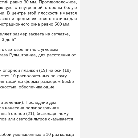
рстий равно 30 мм. Противоположное,
меющую с внутренней стороны белую
ии. В центре этой плоскости имеется
засвет и предъявляются оптотипы для
нстрационного окна равно 500 мм.
ляет размер засвета на сетчатке,
3 до 5°.
ть световое пятно с угловым
лаза Гульштранда, для расстояния от
опорной планкой (19) на оси (18)
еется 10 расположенных по кругу
тия такой же формы размером 55x55
рхностью, обеспечивающие
 и зеленый). Последние два
ров нанесена полупрозрачная
нный стопор (21), благодаря чему
ипов или светофильтров оказывается
собой уменьшенные в 10 раз кольца