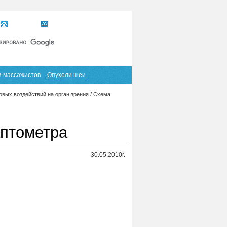
Главная
Карта сайта
RSS
в-массажистов
Опухоли шеи
овых воздействий на орган зрения
/
Схема
аптометра
30.05.2010г.