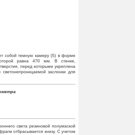
ет собой темную камеру (5) в форме
которой равна 470 мм. В стенке,
тверстия, перед которыми укреплена
и светонепроницаемой заслонки для
ометра
роннего света резиновой полумаской
фрагм отбрасывается книзу. С учетом