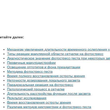
итайте далее:
Механизм увеличения длительности временного ослепления у
Типы реакции макулярной области сетчатки на фотостресс
Диагностическое значение фотостресс-теста при некоторых за
Первичные макулодистрофии
Освещение оптотипов и фона преадаптации
Методика фотостресс-теста
Время полного восстановления остроты зрения
Неточности дозирования локального засвета
Парадоксальная реакция на фотостресс
Патологический процесс в сетчатке
Длительность расстройства функции после засвета
Результат исследования
Время восстановления остроты зрения
Различие методов никтометрии и фотостресс-теста