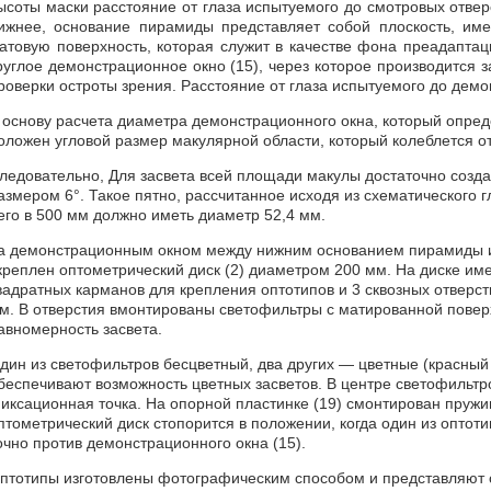
ысоты маски расстояние от глаза испытуемого до смотровых отве
ижнее, основание пирамиды представляет собой плоскость, и
атовую поверхность, которая служит в качестве фона преадаптац
руглое демонстрационное окно (15), через которое производится 
роверки остроты зрения. Расстояние от глаза испытуемого до демо
 основу расчета диаметра демонстрационного окна, который опреде
оложен угловой размер макулярной области, который колеблется от 
ледовательно, Для засвета всей площади макулы достаточно созда
азмером 6°. Такое пятно, рассчитанное исходя из схематического г
его в 500 мм должно иметь диаметр 52,4 мм.
а демонстрационным окном между нижним основанием пирамиды и 
креплен оптометрический диск (2) диаметром 200 мм. На диске им
вадратных карманов для крепления оптотипов и 3 сквозных отверс
м. В отверстия вмонтированы светофильтры с матированной пове
авномерность засвета.
дин из светофильтров бесцветный, два других — цветные (красный
беспечивают возможность цветных засветов. В центре светофильт
иксационная точка. На опорной пластинке (19) смонтирован пружи
птометрический диск стопорится в положении, когда один из оптот
очно против демонстрационного окна (15).
птотипы изготовлены фотографическим способом и представляют 