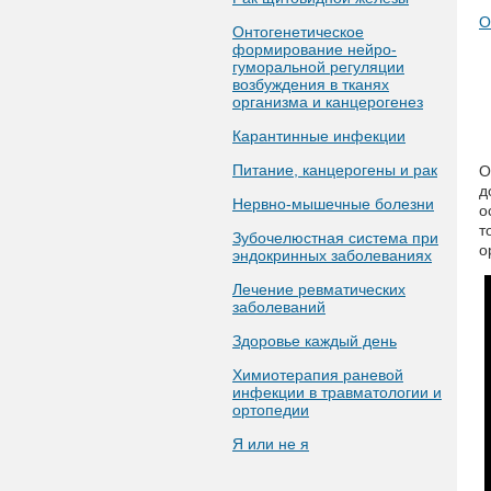
О
Онтогенетическое
формирование нейро-
гуморальной регуляции
возбуждения в тканях
организма и канцерогенез
Карантинные инфекции
Питание, канцерогены и рак
О
д
Нервно-мышечные болезни
о
т
Зубочелюстная система при
о
эндокринных заболеваниях
Лечение ревматических
заболеваний
Здоровье каждый день
Химиотерапия раневой
инфекции в травматологии и
ортопедии
Я или не я