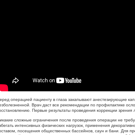
еред операцией пациенту в глаза закапывают анестезирующие кап
езболезненной. Врач даст все рекомендации по профилактике ос
осстановлению. Первые результаты проведения коррекции зрения л
икакие сложные ограничения после проведения операции не треб
збегать интенсивных физических нагрузок, применения декоративн
оставом, посещения общественных бассейнов, саун и бани. Для 