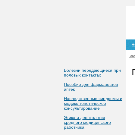
Н
Гла
Болезни передающиеся при
половых контактах
Пособие для фармацевтов
аптек
Наследственные синдромы и
медико-генетическое
консультирование
Этика и деонтология
среднего медицинского
работника