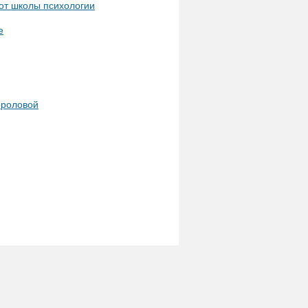
 от школы психологии
е
Фроловой