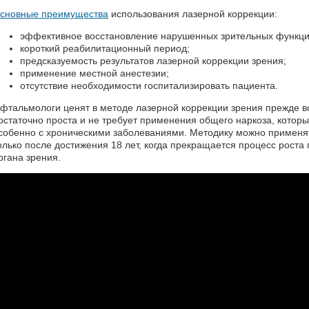
сновные преимущества
использования лазерной коррекции:
эффективное восстановление нарушенных зрительных функци
короткий реабилитационный период;
предсказуемость результатов лазерной коррекции зрения;
применение местной анестезии;
отсутствие необходимости госпитализировать пациента.
фтальмологи ценят в методе лазерной коррекции зрения прежде в
остаточно проста и не требует применения общего наркоза, котор
собенно с хроническими заболеваниями. Методику можно применят
олько после достижения 18 лет, когда прекращается процесс роста
ргана зрения.