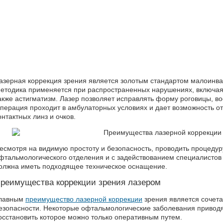
азерная коррекция зрения является золотым стандартом малоинв
етодика применяется при распространенных нарушениях, включая 
акже астигматизм. Лазер позволяет исправлять форму роговицы, в
перация проходит в амбулаторных условиях и дает возможность от
онтактных линз и очков.
есмотря на видимую простоту и безопасность, проводить процедур
фтальмологического отделения и с задействованием специалистов
олжна иметь подходящее техническое оснащение.
реимущества коррекции зрения лазером
лавным
преимущество лазерной коррекции
зрения является сочет
езопасности. Некоторые офтальмологические заболевания приводя
осстановить которое можно только оперативным путем.