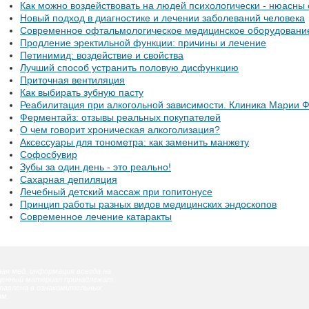
Как можно воздействовать на людей психологически - нюасны
Новый подход в диагностике и лечении заболеваний человека
Современное офтальмологическое медицинское оборудовани
Продление эректильной функции: причины и лечение
Петинимид: воздействие и свойства
Лучший способ устранить половую дисфункцию
Приточная вентиляция
Как выбирать зубную пасту
Реабилитация при алкогольной зависимости. Клиника Марии 
Ферментайз: отзывы реальных покупателей
О чем говорит хроническая алкоголизация?
Аксессуары для тонометра: как заменить манжету
Софосбувир
Зубы за один день - это реально!
Сахарная депиляция
Лечебный детский массаж при гопитонусе
Принцип работы разных видов медицинских эндоскопов
Современное лечение катаракты
ая мед. информация всегда на
ещенный материал принадлежат
тавлена в ознакомительных
ам.