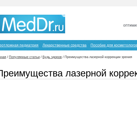
еотложная педиатрия
Лекарственные средства
Пособие для косметолого
вная
/
Популярные статьи
/
Будь здоров
/
Преимущества лазерной коррекции зрения
Преимущества лазерной корре