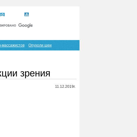
Главная
Карта сайта
RSS
в-массажистов
Опухоли шеи
кции зрения
11.12.2019г.