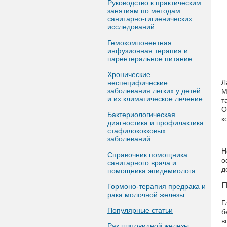
Руководство к практическим
занятиям по методам
санитарно-гигиенических
исследований
Гемокомпонентная
инфузионная терапия и
парентеральное питание
Хронические
Л
неспецифические
заболевания легких у детей
М
и их климатическое лечение
т
О
Бактериологическая
к
диагностика и профилактика
стафилококковых
заболеваний
Н
Справочник помощника
о
санитарного врача и
д
помощника эпидемиолога
П
Гормоно-терапия предрака и
рака молочной железы
Г
Популярные статьи
б
в
Рак щитовидной железы