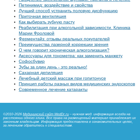
Петинимид: воздействие и свойства
Лучший способ устранить половую дисфункцию
Приточная вентиляция
Как выбирать зубную пасту
Реабилитация при алкогольной зависимости. Клиника
Марии Фроловой
Ферментайз: отзывы реальных покупателей
Преимущества лазерной коррекции зрения
О чем говорит хроническая алкоголизация?
Аксессуары для тонометра: как заменить манжету
Софосбувир
Зубы за один день - это реально!
Сахарная депиляция
Лечебный детский массаж при гопитонусе
Принцип работы разных видов медицинских эндоскопов
Современное лечение катаракты
©2010-2026
Медицинский сайт MedDr.ru
– нужная мед. информация всегда на
расстоянии одного клика. Все права на размещенный материал принадлежат их
законным владельцам. Информация предоставлена в ознакомительных целях,
за лечением обратитесь к специалистам.