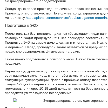
экстракорпорального оплодотворения.
Иногда, даже после прохождения лечения, после нескольких п
Причин для этого множество. Но в случае, когда вариантов друг
материнству
https://planb.center/services/bpt/surrogatnoe-materins
Подготовка к
ЭКО
После того, как был поставлен диагноз «бесплодие», люди начи
помощь приходит процедура
. Вся процедура состоит из 7 э
ЭКО
Процедура
на самом деле сложная и многоэтапная. Нужно 
ЭКО
и морально. Перед процедурой важно отказаться от вредных пр
правильно распределить физические нагрузки.
Также важно подготовиться психологически. Важно быть готов
неудачам.
Перед процедурой пара должна пройти разнообразные обследов
врач назначает лечение для того чтобы исключить гормональны
стимуляция суперовуляции. Далее в пробирке оплодотворяется
стадии 4-6 дней и переносится в полость матки. После этого, 
гормонально и через 10-15 дней делается тест на беременность
проводится ультразвуковое исследование.