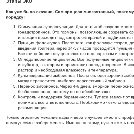
Этапы
ЭКО
Как уже было сказано. Сам процесс многоэтапный, поэтом
порядку:
Стимуляция суперовуляции. Для того чтоб созрело много 
гонадотропинов. Это гормоны, позволяющие созревать ср
инъекции проходят под контролем врачей и подбираются
Пункция фолликулов. После того, как фолликул созрел, де
введения триггера через 34-37 часов проводится пункция
Все эти действия осуществляются под наркозом и контр
Оплодотворение яйцеклеток. Все полученные яйцеклетки
инкубатор, в котором и происходит оплодотворение. В и
раствор и необходимая влажность и температура.
Культивирование эмбрионов. После оплодотворения эмбр
матку переносится наиболее перспективный эмбрион.
Перенос эмбрионов. Через 4-6 дней, эмбрион переноситс
безболезненная, поэтому ее не обезболивают.
Контроль и поддержка беременности. Тут все зависит от 
понимать все ответственность. Необходимо четко следова
рекомендации.
Только огромное желание пары и вера в лучшее вместе с про
помогут семье забеременеть. Именно поэтому, нужно иметь поз