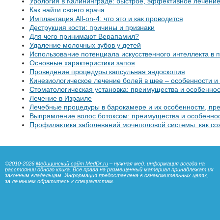
Урология в Калининграде: быстрое, эффективное лечени
Как найти своего врача
Имплантация All-on-4: что это и как проводится
Деструкция кости: причины и признаки
Для чего принимают Верапамил?
Удаление молочных зубов у детей
Использование потенциала искусственного интеллекта в
Основные характеристики запоя
Проведение процедуры капсульная эндоскопия
Кинезиологическое лечение болей в шее – особенности и
Стоматологическая установка: преимущества и особенно
Лечение в Израиле
Лечебные процедуры в барокамере и их особенности, пр
Выпрямление волос ботоксом: преимущества и особенно
Профилактика заболеваний мочеполовой системы: как со
©2010-2026
Медицинский сайт MedDr.ru
– нужная мед. информация всегда на
расстоянии одного клика. Все права на размещенный материал принадлежат их
законным владельцам. Информация предоставлена в ознакомительных целях,
за лечением обратитесь к специалистам.