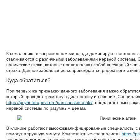
К сожалению, в современном мире, где доминируют постоянные
сталкиваются с различными заболеваниями нервной системы. 
панические атаки, которые представляют собой внезапный эпи
страха. Данное заболевание сопровождается рядом вегетативн
Куда обратиться?
При первых же признаках данного заболевания важно обратитс
который проведет грамотную диагностику и лечение. Специализ
https://psyhoterapevt.pro/panicheskie-ataki/
, предлагает высокок
нервной системы по разумным ценам.
В клинике работают высококвалифицированные специалисты с 
помогут в трудную минуту. Компетентные специалисты
https://p
лечение, применяя современные методы и действенные препара