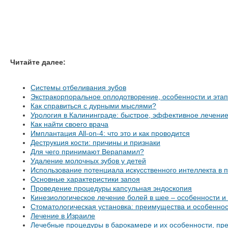
Читайте далее:
Системы отбеливания зубов
Экстракорпоральное оплодотворение, особенности и эта
Как справиться с дурными мыслями?
Урология в Калининграде: быстрое, эффективное лечени
Как найти своего врача
Имплантация All-on-4: что это и как проводится
Деструкция кости: причины и признаки
Для чего принимают Верапамил?
Удаление молочных зубов у детей
Использование потенциала искусственного интеллекта в
Основные характеристики запоя
Проведение процедуры капсульная эндоскопия
Кинезиологическое лечение болей в шее – особенности и
Стоматологическая установка: преимущества и особенно
Лечение в Израиле
Лечебные процедуры в барокамере и их особенности, пр