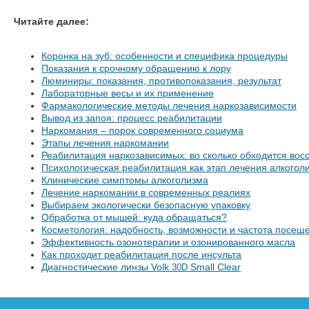
Читайте далее:
Коронка на зуб: особенности и специфика процедуры
Показания к срочному обращению к лору
Люминиры: показания, противопоказания, результат
Лабораторные весы и их применение
Фармакологические методы лечения наркозависимости
Вывод из запоя: процесс реабилитации
Наркомания – порок современного социума
Этапы лечения наркомании
Реабилитация наркозависимых: во сколько обходится вос
Психологическая реабилитация как этап лечения алкогол
Клинические симптомы алкоголизма
Лечение наркомании в современных реалиях
Выбираем экологически безопасную упаковку
Обработка от мышей: куда обращаться?
Косметология: надобность, возможности и частота посещ
Эффективность озонотерапии и озонированного масла
Как проходит реабилитация после инсульта
Диагностические линзы Volk
Small Clear
30D