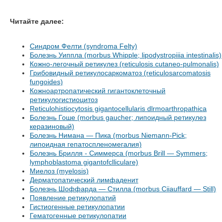
Читайте далее:
Синдром Фелти (syndroma Felty)
Болезнь Уиппла (morbus Whipple; lipodystropiiia intestinalis)
Кожно-легочный ретикулез (reticulosis cutaneo-pulmonalis)
Грибовидный ретикулосаркоматоз (reticulosarcomatosis
fungoides)
Кожноартропатический гигантоклеточный
ретикулогистиоцитоз
Reticulohistiocytosis gigantocellularis dlrmoarthropathicа
Болезнь Гоше (morbus gaucher; липоидный ретикулез
керазиновый)
Болезнь Нимана — Пика (morbus Niemann-Pick;
липоидная гепатоспленомегалия)
Болезнь Брилля - Симмерса (morbus Brill — Symmers;
lymphoblastoma gigantofclliculare)
Миелоз (myelosis)
Дерматопатический лимфаденит
Болезнь Шоффарда — Стилла (morbus Ciiauffard — Still)
Появление ретикулопатий
Гистиогенные ретикулопатии
Гематогенные ретикулопатии