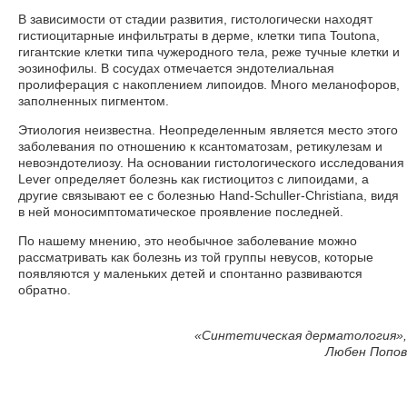
В зависимости от стадии развития, гистологически находят
гистиоцитарные инфильтраты в дерме, клетки типа Toutona,
гигантские клетки типа чужеродного тела, реже тучные клетки и
эозинофилы. В сосудах отмечается эндотелиальная
пролиферация с накоплением липоидов. Много меланофоров,
заполненных пигментом.
Этиология неизвестна. Неопределенным является место этого
заболевания по отношению к ксантоматозам, ретикулезам и
невоэндотелиозу. На основании гистологического исследования
Lever определяет болезнь как гистиоцитоз с липоидами, а
другие связывают ее с болезнью Hand-Schuller-Christiana, видя
в ней моносимптоматическое проявление последней.
По нашему мнению, это необычное заболевание можно
рассматривать как болезнь из той группы невусов, которые
появляются у маленьких детей и спонтанно развиваются
обратно.
«
Синтетическая дерматология»,
Любен Попов