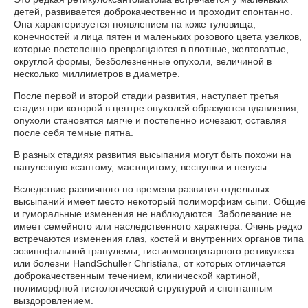
детей, развивается доброкачественно и проходит спонтанно.
Она характеризуется появлением на коже туловища,
конечностей и лица пятен и маленьких розового цвета узелков,
которые постепенно преврагцаются в плотные, желтоватые,
округлой формы, безболезненные опухоли, величиной в
несколько миллиметров в диаметре.
После первой и второй стадии развития, наступает третья
стадия при которой в центре опухолей образуются вдавления,
опухоли становятся мягче и постепенно исчезают, оставляя
после себя темные пятна.
В разных стадиях развития высыпания могут быть похожи на
папулезную ксантому, мастоцитому, веснушки и невусы.
Вследствие различного по времени развития отдельных
высыпаний имеет место некоторый полиморфизм сыпи. Общие
и гуморальные изменения не наблюдаются. Заболевание не
имеет семейного или наследственного характера. Очень редко
встречаются изменения глаз, костей и внутренних органов типа
эозинофильной гранулемы, гистиомоноцитарного ретикулеза
или болезни HandSchuller Christiana, от которых отличается
доброкачественным течением, клинической картиной,
полиморфной гистологической структурой и спонтанным
выздоровлением.