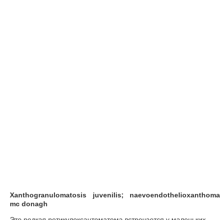
Xanthogranulomatosis juvenilis; naevoendothelioxanthoma
mc donagh
Это редкая ретикулоксантоматома встречается у маленьких