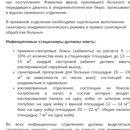
час поступления. Фамилию врача, принявшего больного и
передавшего диагноз в эпидемиологическое бюро, записывают
в журнал приемного отделения.
В приемном отделении необходимо тщательное выполнение
санитарно-эпидемиологического режима и правил санитарной
обработки больных.
Инфекционные стационары должны иметь:
приемно-смотровые боксы (кабинеты) из расчета 5 —
10% от количества коек в стационаре площадью до 13 —
2
15 м
, каждый смотровой кабинет должен иметь
изолированный наружный выход;
санитарный пропускник для больных площадью 16 — 24
2
м
(в зависимости от числа коек), состоящий из
раздевальни и одевальни;
изолированные отделения, состоящие из боксов,
полубоксов и палат, в состав которых входят:
изолированная палата на одну койку со шлюзом или
2
полубокс на одну койку с ванной площадью 12 — 14 м
;
2
бокс на одну койку площадью 20 — 22 м
; общие палат
2
площадью 7 м
на одну койку.
Во всех инфекционных отделениях должны выделяться
санитарные комнаты, состоящие из комнат для временного