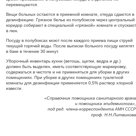
перемещаются.
Вещи больных остаются в приемной комнате, откуда сдаются в
дезинфекцию. Грязное белье из полубоксов через центральный
коридор собирают в специальной «грязной» комнате и спускают
в люк.
Посуду в полубоксах моют после каждого приема пищи струей
текущей горячей воды. После выписки больного посуду кипятят
в баке в течение 30 минут.
Уборочный инвентарь кухни (ветошь, щетки, ведра и др.)
должен быть выделен, иметь соответствующую маркировку,
содержаться в чистоте и не применяться для уборки в других
помещениях. При уборке в других помещениях туалетной
комнаты для дезинфекции применяется 0,5% раствор хлорной
извести.
«Справочник помощника санитарного врача
и помощника эпидемиолога»,
под ред. члена-корреспондента
АМН
СССР
проф. Н.Н.Литвинова