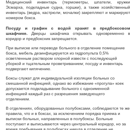
Медицинский инвентарь (термометры, шпатели, кружки
Эсмарха, подкладные судна, горшки), а также хозяйственный
инвентарь (ведра, кастрюли, мочалки) закрепляют и маркируют
номером бокса.
Посуду и графин с водой хранят в предбоксовом
шкафчике.
Дверцы шкафчика открывать одновременно в
коридор и предбоксник запрещается.
При выписке или переводе больного в отделение помещение
бокса, мебель дезинфицируется из гидропульта 0,5%
осветленным раствором хлорной извести с последующей
уборкой и тщательным проветриванием; посуду и инвентарь
подвергают кипячению.
Боксы служат для индивидуальной изоляции больных со
смешанной инфекцией, однако во избежание «прогула» коек
допускается подкладывание больного с одноименной
инфекцией каждый раз с разрешения заведующего
отделением.
В отделениях, оборудованных полубоксами, соблюдаются те же
правила, что и в боксах, за исключением порядка приема и
выписки больных, направленных в полубоксы. Больные
поступают и выписываются через центральный коридор, но за
время пребывания в полубоксах никуда в отделение не