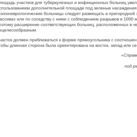
лощадь участков для туберкулезных и инфекционных больниц увел
спользованием дополнительной площади под зеленые насаждения.
сихоневрологические больницы следует размещать в пригородной з
ассивах или по соседству с ними с соблюдением разрывов в 1000 м
оэтому расширение соответствующих больниц, расположенных в че
ецелесообразным.
часток должен приближаться к форме прямоугольника с соотношени
тобы длинная сторона была ориентирована на восток, запад или се
«Справ
под р