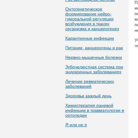
П
и
Онтогенетическое
п
формирование нейро-
гуморальной регуляции
м
возбуждения в тканях
п
организма и канцерогенез
н
Карантинные инфекции
У
ч
Питание, канцерогены и рак
Нервно-мышечные болезни
Зубочелюстная система при
эндокринных заболеваниях
Лечение ревматических
заболеваний
Здоровье каждый день
Химиотерапия раневой
инфекции в травматологии и
ортопедии
Я или не я