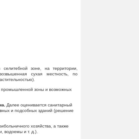
 селитебной зоне, на территории,
возвышенная сухая местность, по
астительностью).
ии промышленной зоны и возможных
ма.
Далее оценивается санитарный
овных и подсобных зданий (решение
рибольничного хозяйства, а также
 водоемы и т. д.).