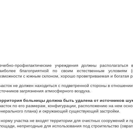
ечебно-профилактические учреждения должны располагаться в
аиболее благоприятной по своим естественным условиям (
озможности с южным склоном, хорошо проветриваемая и богатая р
часток не должен находиться с подветренной стороны в отношен
сточников загрязнения атмосферного воздуха.
ерритория больницы должна быть удалена от источников шу
часток по его размерам, конфигурации, расположению на нем осн
енерального плана) и окружающей существующей застройки.
 норму участка не входят территории для очистных сооружений и п
лощади, непригодные для использования под строительство (овраги,