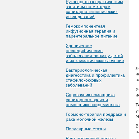
Руководство к практическим
занятиям по методам
санитарно-гигиенических
исследований
Гемокомпонентная
инфузионная терапия и
парентеральное питание
Хронические
неспецифические
заболевания легких у детей
и их климатическое лечение
Л
Бактериологическая
н
диагностика и профилактика
в
стафилококковых
заболеваний
У
Справочник помощника
и
санитарного врача и
помощника эпидемиолога
Т
у
Гормоно-терапия предрака и
г
рака молочной железы
В
Популярные статьи
п
Рак щитовидной железы