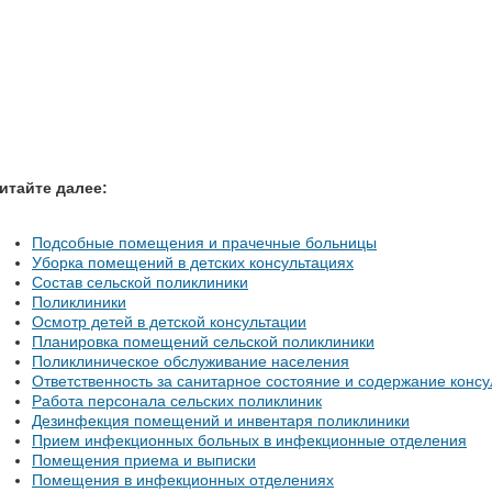
итайте далее:
Подсобные помещения и прачечные больницы
Уборка помещений в детских консультациях
Состав сельской поликлиники
Поликлиники
Осмотр детей в детской консультации
Планировка помещений сельской поликлиники
Поликлиническое обслуживание населения
Ответственность за санитарное состояние и содержание консу
Работа персонала сельских поликлиник
Дезинфекция помещений и инвентаря поликлиники
Прием инфекционных больных в инфекционные отделения
Помещения приема и выписки
Помещения в инфекционных отделениях