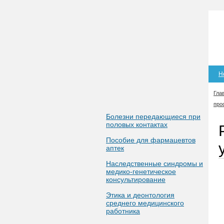
Н
Гла
про
Болезни передающиеся при
половых контактах
Пособие для фармацевтов
аптек
Наследственные синдромы и
медико-генетическое
консультирование
Этика и деонтология
среднего медицинского
работника