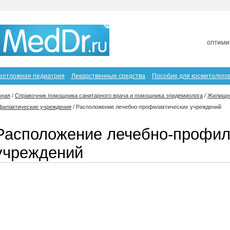
еотложная педиатрия
Лекарственные средства
Пособие для косметолого
вная
/
Справочник помощника санитарного врача и помощника эпидемиолога
/
Жилищно
филактические учреждения
/
Расположение лечебно-профилактических учреждений
Расположение лечебно-профил
учреждений