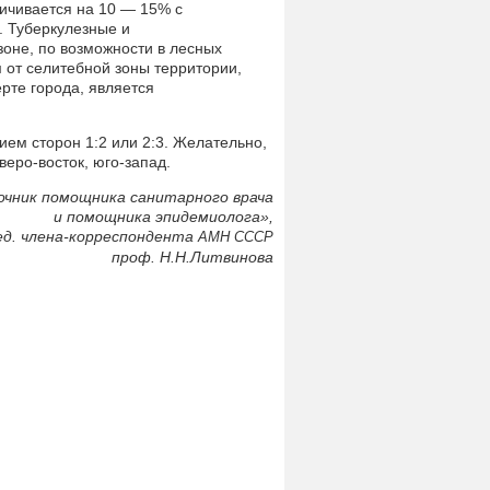
ичивается на 10 — 15% с
 Туберкулезные и
оне, по возможности в лесных
 от селитебной зоны территории,
рте города, является
ем сторон 1:2 или 2:3. Желательно,
веро-восток, юго-запад.
очник помощника санитарного врача
и помощника эпидемиолога»,
ед. члена-корреспондента
АМН
СССР
проф. Н.Н.Литвинова