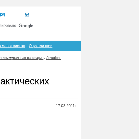
Главная
Карта сайта
RSS
в-массажистов
Опухоли шеи
-коммунальная санитария
/
Лечебно-
актических
17.03.2011г.