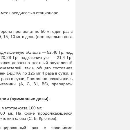
4 мес находилась в стационаре.
терона пропионат по 50 мг один раз в
0, 15, 10 мг в день (еженедельно доза
подмышечную область — 52,48 Гр; над
20,28 Гр; надключичную — 21,4 Гр;
вался довольно плотный опухолевый
показателей, так и общего состояния
ючен
по 125 мг 4 раза в сутки, в
1-ДОФА
 раза в сутки. Постоянно назначались
ивитамины (А, С,
,
), препараты
B1
B6
апии (суммарные дозы):
, метотрексата 100 мг;
а 100 мг. На фоне продолжающейся
томия слева (С. Б. Крючков).
ренцированный рак с явлениями