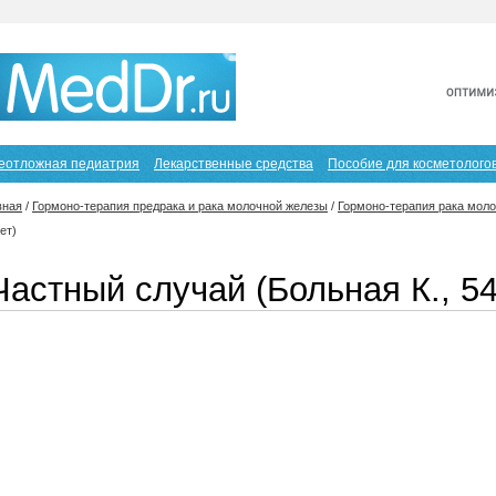
еотложная педиатрия
Лекарственные средства
Пособие для косметолого
вная
/
Гормоно-терапия предрака и рака молочной железы
/
Гормоно-терапия рака мол
ет)
Частный случай (Больная К., 54