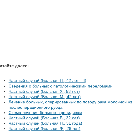
итайте далее:
Частный случай (Больная П., 42 лет -
)
II
Cведения о больных с патологическими переломами
Частный случай (Больная X., 53 лет)
Частный случай (Больная М., 42 лет)
Лечение больных, оперированных по поводу рака молочной же
послеоперационного рубца
Схема лечения больных с рецидивам
Частный случай (Больная Б., 32 лет)
Частный случай (Больная П., 31 года)
Частный случай (Больная Ф., 28 лет)