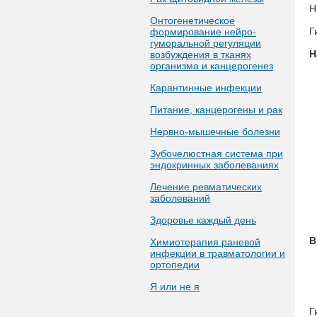
Н
Онтогенетическое
Г
формирование нейро-
гуморальной регуляции
Н
возбуждения в тканях
организма и канцерогенез
Карантинные инфекции
Питание, канцерогены и рак
Нервно-мышечные болезни
Зубочелюстная система при
эндокринных заболеваниях
Лечение ревматических
заболеваний
Здоровье каждый день
В
Химиотерапия раневой
инфекции в травматологии и
ортопедии
Я или не я
Г