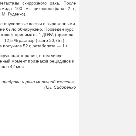
етастазы скиррозного рака. После
фамида 100 мг, циклофосфана 2 г;
. М. Гуденко).
е опухолевые клетки с выраженными
не было обнаружено. Проведен курс
должает принимать:
(приняла
1-ДОФА
 12,5 % раствор (всего 30,75 г).
 получила 52 г, ретаболита — 1 г.
ирующая терапия, в том числе
анный момент признаков рецидивов и
ошло 42 мес.
 предрака и рака молочной железы»,
Л.Н. Сидоренко