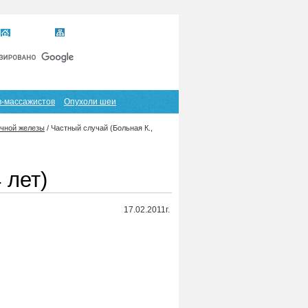
Главная
Карта сайта
RSS
в-массажистов
Опухоли шеи
очной железы
/
Частный случай (Больная К.,
 лет)
17.02.2011г.