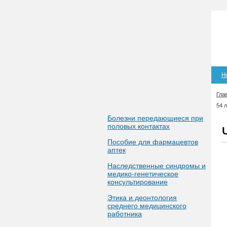
Н
Гла
54 л
Болезни передающиеся при
половых контактах
Пособие для фармацевтов
аптек
Наследственные синдромы и
медико-генетическое
консультирование
Этика и деонтология
среднего медицинского
работника