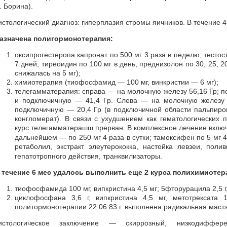
. Борина).
истологический диагноз: гиперплазия стромы яичников. В течение 
азначена полигормонотерапия:
оксипрогестеропа капронат по 500 мг 3 раза в педелю; тестос
7 дней; тиреоидин по 100 мг в день, преднизолон по 30, 25, 2
снижалась на 5 мг);
химиотерапия (тиофосфамид — 100 мг, винкристии — 6 мг);
телегамматерапия: справа — на молочную железу 56,16 Гр; 
и подключичную — 41,4 Гр. Слева — на молочную железу 
подключичную — 20,4 Гр (в подключичной области пальпиро
конгломерат). В связи с ухудшением как гематологических 
курс телегамматерашш прерван. В комплексное лечение вкл
дальнейшем — по 250 мг 4 раза в сутки; тамоксифен по 5 мг 4
ретаболил, экстракт элеутерококка, настойка левзеи, пол
гепатотропного действия, транквилизаторы.
 течение 6 мес удалось выполнить еще 2 курса полихимиотер
тиофосфамида 100 мг, випкристина 4,5 мг; 5фторурацила 2,5 г
циклофосфана 3,6 г, випкристина 4,5 мг, метотрексат
политормонотерапии 22.06.83 г. выполнена радикальная мастэк
истологическое заключение — скиррозный, низкодиффе