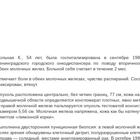
ольная К., 54 лет, была госпитализирована в сентябре 198
енинградского городского онкодиспансера по поводу вторичн
беих молочных желез. Больной себя считает в течение 2 мес.
тмечает боли в обеих молочных железах, чувство распираний. Со
иксирован, втянут.
пухоль расположена центрально, без четких границ, 77 см, кожа н
одмышечной области определяется конгломерат плотных, явно мет
 правой молочной железе пальпируется опухоль тестоватой консист
азмером 5,56 см. Молочная железа напряжена, кожа как бы натяну
имптом «лимонной корки».
ыполнена двусторонняя пункционная биопсия: в левой молочной ж
олях зрения обнаружены клеточный детрит, полуразрушенные клет
права — солидный, местами анаплазированный рак. В октябре 1982