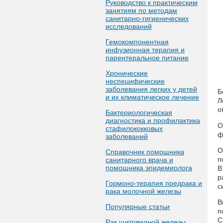
Руководство к практическим
занятиям по методам
санитарно-гигиенических
исследований
Гемокомпонентная
инфузионная терапия и
парентеральное питание
Хронические
неспецифические
заболевания легких у детей
Б
и их климатическое лечение
Л
о
Бактериологическая
диагностика и профилактика
О
стафилококковых
ф
заболеваний
О
Справочник помощника
п
санитарного врача и
помощника эпидемиолога
В
р
Гормоно-терапия предрака и
с
рака молочной железы
В
Популярные статьи
п
С
Рак щитовидной железы