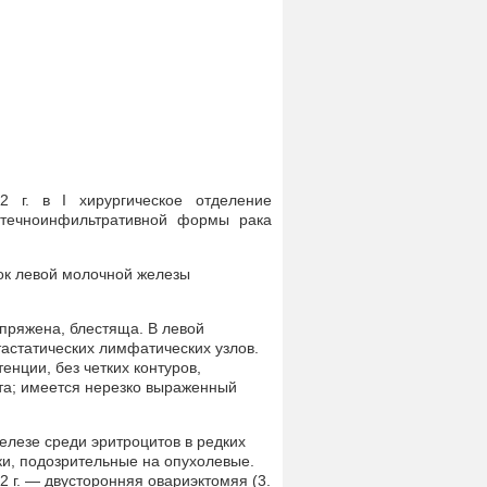
2 г. в I хирургическое отделение
оотечноинфильтративной формы рака
сок левой молочной железы
апряжена, блестяща. В левой
астатических лимфатических узлов.
енции, без четких контуров,
та; имеется нерезко выраженный
елезе среди эритроцитов в редких
ки, подозрительные на опухолевые.
 г. — двусторонняя овариэктомяя (3.