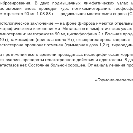
иброзирования. В двух подмышечных лимфатических узлах м
астэктомии вновь проведен курс полихимиотерапии: тиофос
етотрексата 90 мг. 1.08.83 г. — радикальная мастэктомия справа (С
истологическое заключение — на фоне фиброза имеются отдельны
истрофическими изменениями. Метастазов в лимфатических узлах 
имиотерапии: метотрексата 90 мг, циклофосфана 2 г. Больная про
40 г), тамоксифен (приняла около 9 г), оксипрогестеропа капронат —
естостерона пропионат отменен (суммарная доза 1,2 г), тиреоидина
а протяжении всего времени проводилась неспецифическая корриг
азначались препараты гепатотропного действия и адаптогены. В д
етастазов нет. Состояние больной хорошее. От начала лечения пр
«
Гормоно-терапия