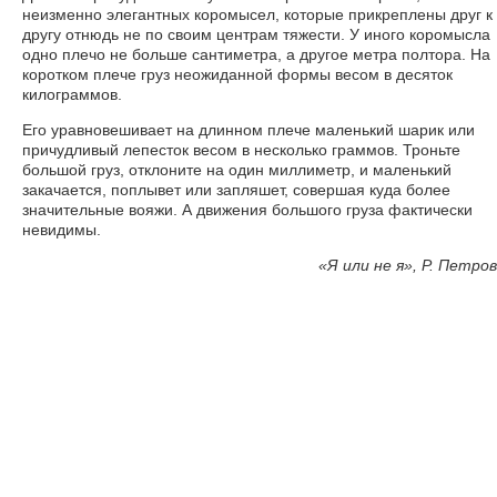
неизменно элегантных коромысел, которые прикреплены друг к
другу отнюдь не по своим центрам тяжести. У иного коромысла
одно плечо не больше сантиметра, а другое метра полтора. На
коротком плече груз неожиданной формы весом в десяток
килограммов.
Его уравновешивает на длинном плече маленький шарик или
причудливый лепесток весом в несколько граммов. Троньте
большой груз, отклоните на один миллиметр, и маленький
закачается, поплывет или запляшет, совершая куда более
значительные вояжи. А движения большого груза фактически
невидимы.
«
Я или не я», Р. Петров