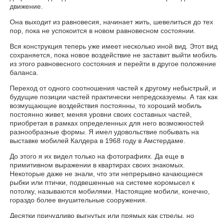
движение.
Она выходит из равновесия, начинает жить, шевелиться до тех
пор, пока не успокоится в новом равновесном состоянии.
Вся конструкция теперь уже имеет несколько иной вид. Этот вид
сохраняется, пока новое воздействие не заставит выйти мобиль
из этого равновесного состояния и перейти в другое положение
баланса.
Переход от одного соотношения частей к другому небыстрый, и
будущие позиции частей практически непредсказуемы. А так как
возмущающие воздействия постоянны, то хороший мобиль
постоянно живет, меняя уровни своих составных частей,
приобретая в рамках определенных для него возможностей
разнообразные формы. Я имел удовольствие побывать на
выставке мобилей Калдера в 1968 году в Амстердаме.
До этого я их видел только на фотографиях. Да еще в
примитивном выражении в квартирах своих знакомых.
Некоторые даже не знали, что эти непрерывно качающиеся
рыбки или птички, подвешенные на системе коромысел к
потолку, называются мобилями. Настоящие мобили, конечно,
гораздо более внушительные сооружения.
Десятки причудливо выгнутых или прямых как стрелы, но