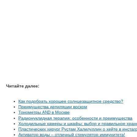
Читайте далее:
Как подобрать хорошее солнцезащитное средство?
Преимущества депиляции воском
Тонометры
в Москве
AND
Радионуклидная терапия: особенности и преимущества
Холодильные камеры и шкафы: выбор и правильное хран
Пластических хирург Рустам Халилуллин о хейте в инстаг
Активатор воды – отличный стимулятор иммунитета!