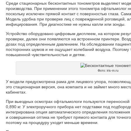
Среди стационарных бесконтактных тонометров выделяют мод
производства. При применении этого тонометра офтальмолог н
поскольку исключен прямой контакт с поверхностью глаза. Сам
Модель удобна при проверке лиц с поврежденной роговицей, ал
инфицирования. При диагностике не нужны капли или зонды.
Устройство оборудовано цифровым дисплеем, на котором резул
проверки, далее они появляются на встроенном принтере. Воз
дозах под определенным давлением. На обследовании пациент 
посторонних шумов и не ощущает колебаний воздуха. Поэтому 
повышенной чувствительностью и детям.
Фото: iris-m.ru
У модели предусмотрена рама для лицевого упора, позволяюща
это стационарная версия, она компакта и не займет много мес
кабинетах.
При выездных осмотрах офтальмологи пользуются переносной мод
0,890 кг. У электроручного прибора нет подставки под подбород
интегрирована опция автоматического определения положения 
и совершенная оптика не требуют прямого контакта для точног
поэтому на процедуру уходит меньше времени.