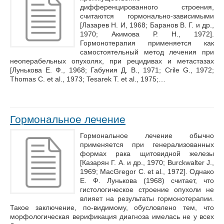
дифференцированного строения,
считаются гормонально-зависимыми
[Лазарев Н. И, 1968; Баранов В. Г. и др.,
1970; Акимова Р. Н., 1972].
Гормонотерапия применяется как
самостоятельный метод лечения при
неоперабельных опухолях, при рецидивах и метастазах
[Лунькова Е. Ф., 1968; Габуния Д. В., 1971; Crile G., 1972;
Thomas С. et al., 1973; Tesarek T. et al., 1975;…
Гормональное лечение
Гормональное лечение обычно
применяется при генерализованных
формах рака щитовидной железы
[Казарян Г. А. и др., 1970; Burckwalter J.,
1969; MacGregor С. et al., 1972]. Однако
Е. Ф. Лунькова (1968) считает, что
гистологическое строение опухоли не
влияет на результаты гормонотерапии.
Такое заключение, по-видимому, обусловлено тем, что
морфологическая верификация диагноза имелась не у всех