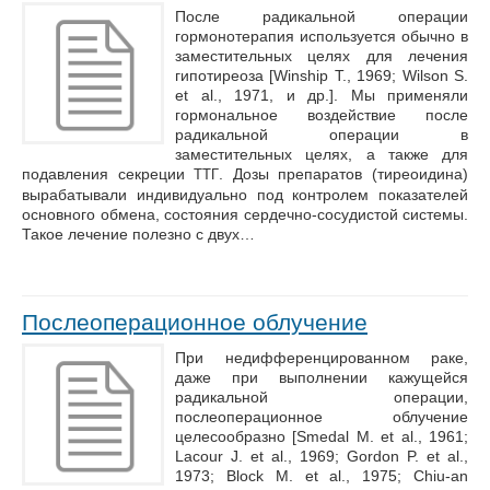
После радикальной операции
гормонотерапия используется обычно в
заместительных целях для лечения
гипотиреоза [Winship Т., 1969; Wilson S.
et al., 1971, и др.]. Мы применяли
гормональное воздействие после
радикальной операции в
заместительных целях, а также для
подавления секреции
. Дозы препаратов (тиреоидина)
ТТГ
вырабатывали индивидуально под контролем показателей
основного обмена, состояния сердечно-сосудистой системы.
Такое лечение полезно с двух…
Послеоперационное облучение
При недифференцированном раке,
даже при выполнении кажущейся
радикальной операции,
послеоперационное облучение
целесообразно [Smedal M. et al., 1961;
Lacour J. et al., 1969; Gordon P. et al.,
1973; Block M. et al., 1975; Chiu-an