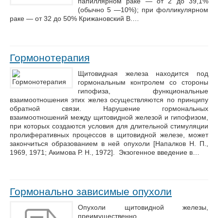
папиллярном раке — от 2 до 39,1%
(обычно 5 —10%); при фолликулярном
раке — от 32 до 50% Крижановский В.…
Гормонотерапия
Щитовидная железа находится под
гормональным контролем со стороны
гипофиза, функциональные
взаимоотношения этих желез осуществляются по принципу
обратной связи. Нарушение гормональных
взаимоотношений между щитовидной железой и гипофизом,
при которых создаются условия для длительной стимуляции
пролиферативных процессов в щитовидной железе, может
закончиться образованием в ней опухоли [Напалков Н. П.,
1969, 1971; Акимова Р. Н., 1972]. Экзогенное введение в…
Гормонально зависимые опухоли
Опухоли щитовидной железы,
преимущественно