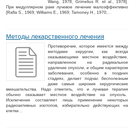
Wang, 1978; Grimelius R. et al., 1978].
При медуллярном раке лучевое лечение малоэффективно
[Rafla S., 1969; Williams E., 1969; Tamoney H., 1970;…
Методы лекарственного лечения
Противоречие, которое имеется между
методами хирургии, как всегда
оказывающими местное воздействие,
направленное на радикальное
удаление опухоли, и общим характером
заболевания, особенно в поздних
стадиях, делает подчас бесполезным
даже самые широкие хирургические
вмешательства. Надо отметить, что и лучевая терапия
обычно оказывает местное воздействие на опухоль.
Исключение составляет лишь применение некоторых
радиоактивных изотопов, избирательно действующих на
клетки…