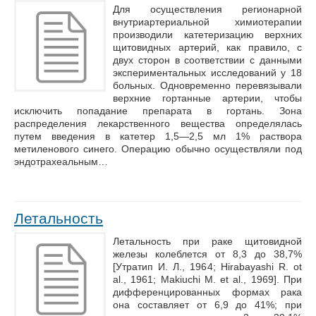
Для осуществления регионарной
внутриартериальной химиотерапии
производили катетеризацию верхних
щитовидных артерий, как правило, с
двух сторон в соответствии с данными
экспериментальных исследований у 18
больных. Одновременно перевязывали
верхние гортанные артерии, чтобы
исключить попадание препарата в гортань. Зона
распределения лекарственного вещества определялась
путем введения в катетер 1,5—2,5 мл 1% раствора
метиленового синего. Операцию обычно осуществляли под
эндотрахеальным…
Летальность
Летальность при раке щитовидной
железы колеблется от 8,3 до 38,7%
[Утратип И. Л., 1964; Hirabayashi R. ot
al., 1961; Makiuchi M. et al., 1969]. При
дифференцированных формах рака
она составляет от 6,9 до 41%; при