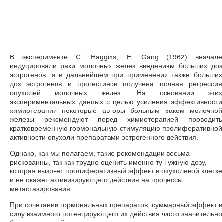
В эксперименте С. Haggins, E. Gang (1962) вначале
индуцировали раки молочных желез введением больших доз
эстрогенов, а в дальнейшем при применении также больших
доз эстрогенов и прогестинов получена полная регрессия
опухолей молочных желез. На основании этих
экспериментальных данпых с целью усиления эффективности
химиотерапии некоторые авторы больным раком молочной
железы рекомендуют перед химиотерапией проводить
кратковременную гормональную стимуляцию пролиферативной
активности опухоли препаратами эстрогенного действия.
Однако, как мы полагаем, такие рекомендации весьма
рискованны, так как трудно оценить именно ту нужную дозу,
которая вызовет пролиферативный эффект в опухолевой клетке
и не окажет активизирующего действия на процессы
метастазирования.
При сочетании гормональных препаратов, суммарный эффект в
силу взаимного потенцирующего их действия часто значительно