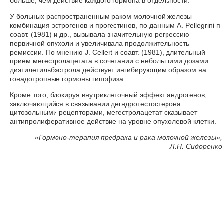
больше, чем действие каждого гормона в отдельности.
У больных распространенным раком молочной железы
комбинация эстрогенов и прогестинов, по данным A. Pellegrini п
соавт. (1981) и др., вызывала значительную регрессию
первичной опухоли и увеличивала продолжительность
ремиссии. По мнению J. Cellert и соавт. (1981), длительный
прием мегестролацетата в сочетании с небольшими дозами
диэтилетильбэстрола действует ингибирующим образом на
гонадотропные гормоны гипофиза.
Кроме того, блокируя внутриклеточный эффект андрогенов,
заключающийся в связывании дегндротестостерона
цитозольными рецепторами, мегестролацетат оказывает
антипролиферативное действие на уровне опухолевой клетки.
«
Гормоно-терапия предрака и рака молочной железы»,
Л.Н. Сидоренко