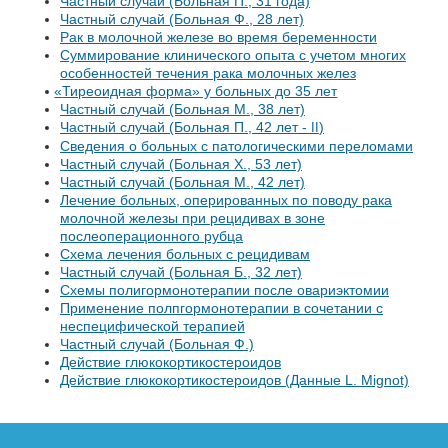
Частный случай (Больная П., 31 года)
Частный случай (Больная Ф., 28 лет)
Рак в молочной железе во время беременности
Суммирование клинического опыта с учетом многих
особенностей течения рака молочных желез
«
Тиреоидная форма» у больных до 35 лет
Частный случай (Больная М., 38 лет)
Частный случай (Больная П., 42 лет -
)
II
Cведения о больных с патологическими переломами
Частный случай (Больная X., 53 лет)
Частный случай (Больная М., 42 лет)
Лечение больных, оперированных по поводу рака
молочной железы при рецидивах в зоне
послеоперационного рубца
Схема лечения больных с рецидивам
Частный случай (Больная Б., 32 лет)
Схемы полигормонотерапии после овариэктомии
Применение полпгормонотерапии в сочетании с
неспецифической терапией
Частный случай (Больная Ф.)
Действие глюкокортикостероидов
Действие глюкокортикостероидов (Данные L. Mignot)