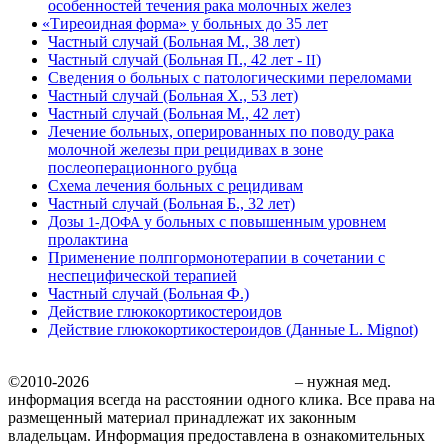
особенностей течения рака молочных желез
«
Тиреоидная форма» у больных до 35 лет
Частный случай (Больная М., 38 лет)
Частный случай (Больная П., 42 лет -
)
II
Cведения о больных с патологическими переломами
Частный случай (Больная X., 53 лет)
Частный случай (Больная М., 42 лет)
Лечение больных, оперированных по поводу рака
молочной железы при рецидивах в зоне
послеоперационного рубца
Схема лечения больных с рецидивам
Частный случай (Больная Б., 32 лет)
Дозы
у больных с повышенным уровнем
1-ДОФА
пролактина
Применение полпгормонотерапии в сочетании с
неспецифической терапией
Частный случай (Больная Ф.)
Действие глюкокортикостероидов
Действие глюкокортикостероидов (Данные L. Mignot)
©2010-2026
Медицинский сайт MedDr.ru
– нужная мед.
информация всегда на расстоянии одного клика. Все права на
размещенный материал принадлежат их законным
владельцам. Информация предоставлена в ознакомительных