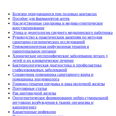
Болезни передающиеся при половых контактах
Пособие для фармацевтов аптек
Наследственные синдромы и медико-генетическое
консультирование
Этика и деонтология среднего медицинского работника
Руководство к практическим занятиям по методам
санитарно-гигиенических исследований
Гемокомпонентная инфузионная терапия и
парентеральное питание
Хронические неспецифические заболевания легких у
детей и их климатическое лечение
Бактериологическая диагностика и профилактика
стафилококковых заболеваний
Справочник помощника санитарного врача и
помощника эпидемиолога
Гормоно-терапия предрака и рака молочной железы
Популярные статьи
Рак щитовидной железы
Онтогенетическое формирование нейро-гуморальной
регуляции возбуждения в тканях организма и
канцерогенез
Карантинные инфекции