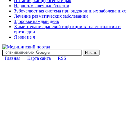
Питание, канцерогены и рак
Нервно-мышечные болезни
Зубочелюстная система при эндокринных заболеваниях
Лечение ревматических заболеваний
Здоровье каждый день
Химиотерапия раневой инфекции в травматологии и
ортопедии
Я или не я
Главная
Карта сайта
RSS