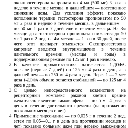
оксипрогестерона капроната по 4 мл (500 мг) 3 раза в
неделю в течение месяца, в дальнейшем — постепенное
снижение дозы. Для усиления эффекта показано
дополнение терапии тестостерона пропионатом по 50
мг 2 раза в неделю в течение месяца, в дальнейшем —
по 50 мг 1 раз в 7 дней еще в течение месяца. На 3м
месяце доза тестостерона пропионата снижается до 50
мг 1 раз в 2 нед, на 4м месяце — 1 раз в 30 дней, после
чего этот препарат отменяется. Оксипрогестерона
капронат вводится внутримышечно в течение
длительного времени (месяцы и годы) в
поддерживающем режиме по 125 мг 1 раз в неделю.
В качестве пролактостатика назначается
:
1-ДОФА
вначале (первые 7 дней) по 125 мг 4 раза в день, а в
дальнейшем — по 250 мг 4 раза в день. Через 1 — 2 мес
доза
обычно остается стабильной — по 125 мг 4
1-ДОФА
раза в день.
С целью непосредственного воздействия на
рецепторный комплекс раковой клетки крайне
желательно введение тамоксифена — по 5 мг 4 раза в
день в течение длительного времени (на протяжении
нескольких месяцев и лет).
Применение тиреоидина — по 0,025 г в течение 2 нед,
затем по 0,05—0,1 г в день (на протяжении месяцев и
лет) показано больным даже при нерезко выраженном