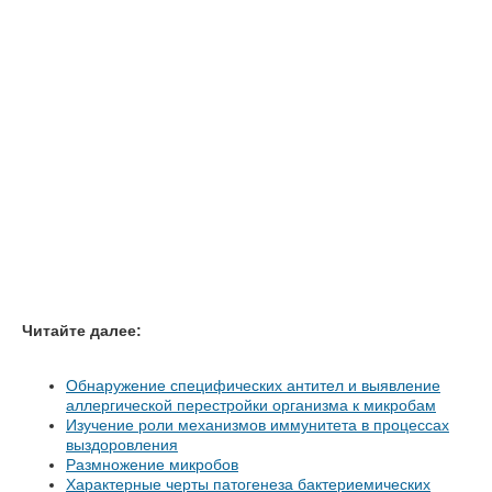
Читайте далее:
Обнаружение специфических антител и выявление
аллергической перестройки организма к микробам
Изучение роли механизмов иммунитета в процессах
выздоровления
Размножение микробов
Характерные черты патогенеза бактериемических