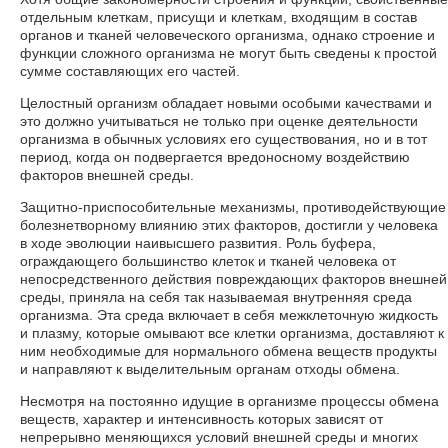
отдельным клеткам, присущи и клеткам, входящим в состав
органов и тканей человеческого организма, однако строение и
функции сложного организма не могут быть сведены к простой
сумме составляющих его частей.
Целостный организм обладает новыми особыми качествами и
это должно учитываться не только при оценке деятельности
организма в обычных условиях его существования, но и в тот
период, когда он подвергается вредоносному воздействию
факторов внешней среды.
Защитно-приспособительные механизмы, противодействующие
болезнетворному влиянию этих факторов, достигли у человека
в ходе эволюции наивысшего развития. Роль буфера,
ограждающего большинство клеток и тканей человека от
непосредственного действия повреждающих факторов внешней
среды, приняла на себя так называемая внутренняя среда
организма. Эта среда включает в себя межклеточную жидкость
и плазму, которые омывают все клетки организма, доставляют к
ним необходимые для нормального обмена веществ продукты
и направляют к выделительным органам отходы обмена.
Несмотря на постоянно идущие в организме процессы обмена
веществ, характер и интенсивность которых зависят от
непрерывно меняющихся условий внешней среды и многих