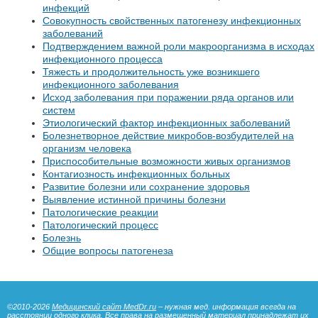
инфекций
Совокупность свойственных патогенезу инфекционных
заболеваний
Подтверждением важной роли макроорганизма в исходах
инфекционного процесса
Тяжесть и продолжительность уже возникшего
инфекционного заболевания
Исход заболевания при поражении ряда органов или
систем
Этиологический фактор инфекционных заболеваний
Болезнетворное действие микробов-возбудителей на
организм человека
Приспособительные возможности живых организмов
Контагиозность инфекционных больных
Развитие болезни или сохранение здоровья
Выявление истинной причины болезни
Патологические реакции
Патологический процесс
Болезнь
Общие вопросы патогенеза
©2010-2026
Медицинский сайт MedDr.ru
– нужная мед. информация всегда на
расстоянии одного клика. Все права на размещенный материал принадлежат их