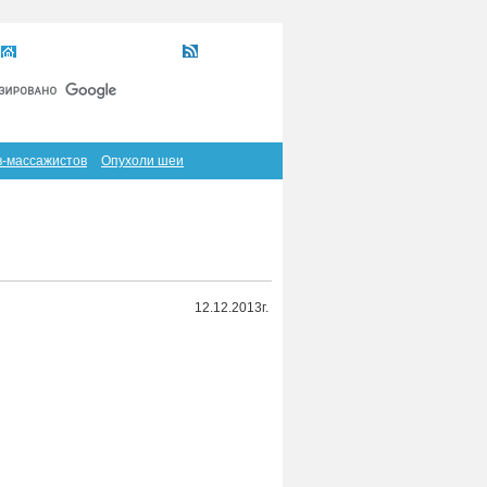
Главная
Карта сайта
RSS
в-массажистов
Опухоли шеи
12.12.2013г.