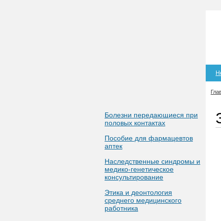
Н
Гла
Болезни передающиеся при
половых контактах
Пособие для фармацевтов
аптек
Наследственные синдромы и
медико-генетическое
консультирование
Этика и деонтология
среднего медицинского
работника