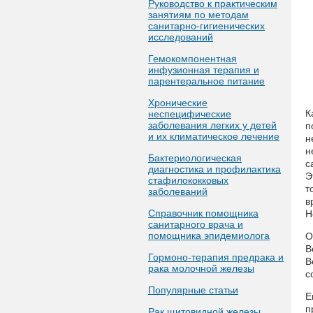
Руководство к практическим
занятиям по методам
санитарно-гигиенических
исследований
Гемокомпонентная
инфузионная терапия и
парентеральное питание
Хронические
К
неспецифические
заболевания легких у детей
п
и их климатическое лечение
н
н
Бактериологическая
с
диагностика и профилактика
Э
стафилококковых
т
заболеваний
в
Справочник помощника
Н
санитарного врача и
помощника эпидемиолога
О
В
Гормоно-терапия предрака и
В
рака молочной железы
с
Популярные статьи
Е
п
Рак щитовидной железы