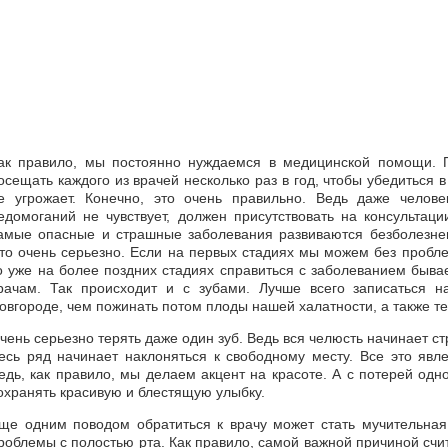
ак правило, мы постоянно нуждаемся в медицинской помощи. 
осещать каждого из врачей несколько раз в год, чтобы убедиться 
е угрожает. Конечно, это очень правильно. Ведь даже челове
едомоганий не чувствует, должен присутствовать на консультаци
амые опасные и страшные заболевания развиваются безболезнен
то очень серьезно. Если на первых стадиях мы можем без проб
о уже на более поздних стадиях справиться с заболеванием быв
рачам. Так происходит и с зубами. Лучше всего записаться 
овгороде, чем пожинать потом плоды нашей халатности, а также т
чень серьезно терять даже один зуб. Ведь вся челюсть начинает стр
есь ряд начинает наклоняться к свободному месту. Все это яв
едь, как правило, мы делаем акцент на красоте. А с потерей одн
охранять красивую и блестящую улыбку.
ще одним поводом обратиться к врачу может стать мучительная
роблемы с полостью рта. Как правило, самой важной причиной счи