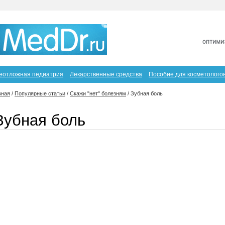
еотложная педиатрия
Лекарственные средства
Пособие для косметолого
вная
/
Популярные статьи
/
Скажи "нет" болезням
/
Зубная боль
Зубная боль