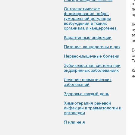
в
Онтогенетическое
п
формирование нейро-
в
гуморальной регуляции
возбуждения в тканях
К
организма и канцерогенез
п
э
Карантинные инфекции
п
Питание, канцерогены и рак
Б
с
Нервно-мышечные болезни
Т
Зубочелюстная система при
эндокринных заболеваниях
К
н
Лечение ревматических
заболеваний
Здоровье каждый день
Химиотерапия раневой
инфекции в травматологии и
ортопедии
Я или не я