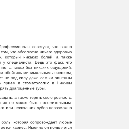
Профессионалы советуют, что важно
в том, что абсолютно ничего здоровью
к, который никаких болей, а также
и у специалиста. Ведь это факт, что
но, а также без никаких ощущений.
лем обойтись минимальным лечением,
ает не под силу даже самым опытным
на прием в стоматологию в Нижнем
ерять драгоценные зубы.
адать, а также терять свою ровность.
ление не может быть положительным.
ого или нескольких зубов невозможно
 боль, которая сопровождает любые
тается кариес. Именно он появляется