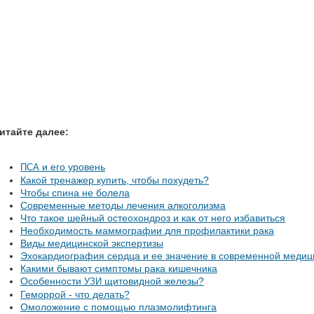
итайте далее:
и его уровень
ПСА
Какой тренажер купить, чтобы похудеть?
Чтобы спина не болела
Современные методы лечения алкоголизма
Что такое шейный остеохондроз и как от него избавиться
Необходимость маммографии для профилактики рака
Виды медицинской экспертизы
Эхокардиография сердца и ее значение в современной медиц
Какими бывают симптомы рака кишечника
Особенности
щитовидной железы?
УЗИ
Геморрой - что делать?
Омоложение с помощью плазмолифтинга