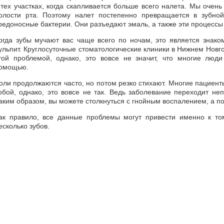
 тех участках, когда скапливается больше всего налета. Мы очень
олости рта. Поэтому налет постепенно превращается в зубно
редоносные бактерии. Они разъедают эмаль, а также эти процессы
огда зубы мучают вас чаще всего по ночам, это является знаком
ульпит. Круглосуточные стоматологические клиники в Нижнем Новг
той проблемой, однако, это вовсе не значит, что многие люди
омощью.
оли продолжаются часто, но потом резко стихают. Многие пациен
обой, однако, это вовсе не так. Ведь заболевание переходит не
аким образом, вы можете столкнуться с гнойным воспалением, а п
ак правило, все данные проблемы могут привести именно к том
есколько зубов.