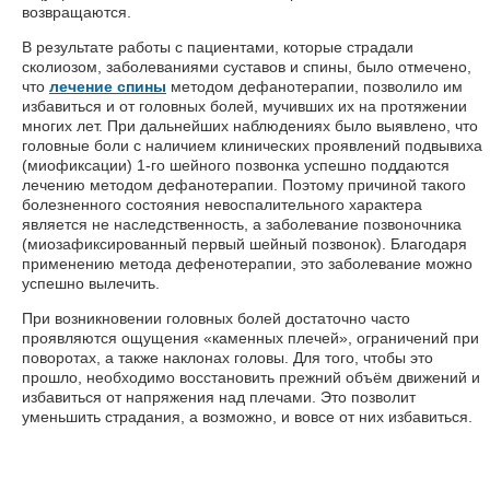
возвращаются.
В результате работы с пациентами, которые страдали
сколиозом, заболеваниями суставов и спины, было отмечено,
что
лечение спины
методом дефанотерапии, позволило им
избавиться и от головных болей, мучивших их на протяжении
многих лет. При дальнейших наблюдениях было выявлено, что
головные боли с наличием клинических проявлений подвывиха
(миофиксации) 1-го шейного позвонка успешно поддаются
лечению методом дефанотерапии. Поэтому причиной такого
болезненного состояния невоспалительного характера
является не наследственность, а заболевание позвоночника
(миозафиксированный первый шейный позвонок). Благодаря
применению метода дефенотерапии, это заболевание можно
успешно вылечить.
При возникновении головных болей достаточно часто
проявляются ощущения «каменных плечей», ограничений при
поворотах, а также наклонах головы. Для того, чтобы это
прошло, необходимо восстановить прежний объём движений и
избавиться от напряжения над плечами. Это позволит
уменьшить страдания, а возможно, и вовсе от них избавиться.