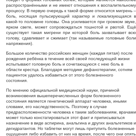
распространёнными и не имеют отношения к воспалительному
процессу. В первую очередь к такой форме относится мигрень –
боль, носящая пульсирующий характер и локализующаяся в
какой-то половине головы. Она усиливается при громком звуке,
ярком свете, может сопровождаться тошнотой и рвотой. Ещё
существует такая мигрени при которой боль захватывает всю
голову, сдавливает и сжимает (так называемые головные боли
напряжения).
Большое количество российских женщин (каждая пятая) после
рождения ребёнка в течение всей своей последующей жизни
испытывают головную боль и сочетающуюся с нею боль в
области крестца. Благодаря методике дефанотерапии, сотням
пациенток удалось избавиться от этого болезненного
состояния.
По мнению официальной медицинской науки, причиной
возникновения вышеперечисленных форм болезненного
состояния является генетический аппарат человека, иными
словами, его наследственность. Поэтому в случае
предрасположенности человека к таким заболеваниям, врачами
может только констатироваться этот факт и приписываться
назначение в виде аспирина, анальгина и других анальгетиков и
дегидратантов. Но таблетки могут лишь притупить болезненные
ощущения либо избавить от них на время, после чего они опять