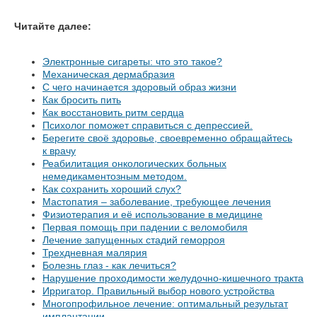
Читайте далее:
Электронные сигареты: что это такое?
Механическая дермабразия
С чего начинается здоровый образ жизни
Как бросить пить
Как восстановить ритм сердца
Психолог поможет справиться с депрессией.
Берегите своё здоровье, своевременно обращайтесь
к врачу
Реабилитация онкологических больных
немедикаментозным методом.
Как сохранить хороший слух?
Мастопатия – заболевание, требующее лечения
Физиотерапия и её использование в медицине
Первая помощь при падении с веломобиля
Лечение запущенных стадий геморроя
Трехдневная малярия
Болезнь глаз - как лечиться?
Нарушение проходимости желудочно-кишечного тракта
Ирригатор. Правильный выбор нового устройства
Многопрофильное лечение: оптимальный результат
имплантации