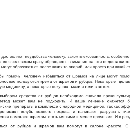
доставляют неудобства человеку, закомплексованность, особенно
стве с человеком сразу обращаешь внимание на эти недостатки кож
могут образоваться после каких то аварий, или просто при какай-т
бы помочь человеку избавиться от шрамов на лице могут помо
рностью пользуются крема от шрамов и рубцов. Некоторые делаю
ую медицину, а некоторые покупают мази и гели в аптеке.
выбором средства от рубцов необходимо сначала проконсультир
етод может вам не подходить. И ваше лечение окажется бе
нские препараты в комплексе с народной медициной, так как эфф
роникают вглубь кожного покрова и начинают разрушать гиа
ения помогают шрамам стать мягкими и менее прочными. И в рез
ться от рубцов и шрамов вам помогут в салоне красоте. С