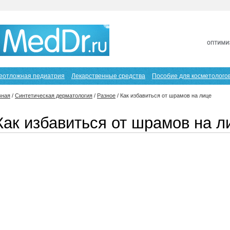
еотложная педиатрия
Лекарственные средства
Пособие для косметолого
вная
/
Синтетическая дерматология
/
Разное
/
Как избавиться от шрамов на лице
Как избавиться от шрамов на л