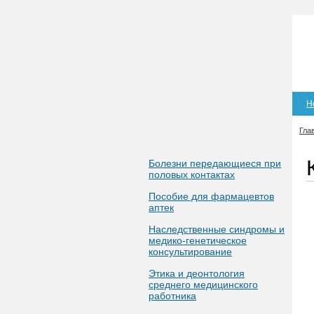
Н
Гла
Болезни передающиеся при
половых контактах
Пособие для фармацевтов
аптек
Наследственные синдромы и
медико-генетическое
консультирование
Этика и деонтология
среднего медицинского
работника