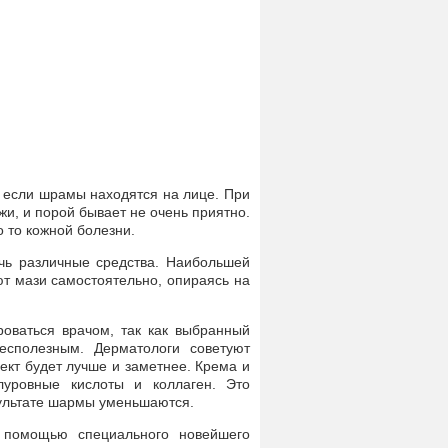
 если шрамы находятся на лице. При
и, и порой бывает не очень приятно.
о то кожной болезни.
чь различные средства. Наибольшей
т мази самостоятельно, опираясь на
оваться врачом, так как выбранный
сполезным. Дерматологи советуют
ект будет лучше и заметнее. Крема и
луровные кислоты и коллаген. Это
ультате шармы уменьшаются.
 помощью специального новейшего