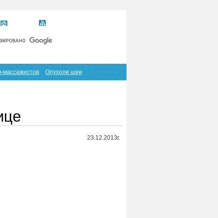
Главная
Карта сайта
RSS
в-массажистов
Опухоли шеи
ице
23.12.2013г.