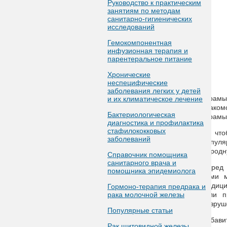
Руководство к практическим
занятиям по методам
санитарно-гигиенических
исследований
Гемокомпонентная
инфузионная терапия и
парентеральное питание
Хронические
неспецифические
заболевания легких у детей
Шрамы 
и их климатическое лечение
знаком
Бактериологическая
Шрамы 
диагностика и профилактика
стафилококковых
Но что
заболеваний
популя
народн
Справочник помощника
санитарного врача и
Перед 
помощника эпидемиолога
вами м
медици
Гормоно-терапия предрака и
рака молочной железы
гели п
разруш
Популярные статьи
Избави
Рак щитовидной железы