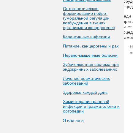
оборуд
процед
Онтогенетическое
формирование нейро-
Среди 
гуморальной регуляции
сварит
возбуждения в тканях
начнет
организма и канцерогенез
процед
Карантинные инфекции
шрамов
Питание, канцерогены и рак
Н
м
Нервно-мышечные болезни
Зубочелюстная система при
эндокринных заболеваниях
Лечение ревматических
заболеваний
Здоровье каждый день
Химиотерапия раневой
инфекции в травматологии и
ортопедии
Я или не я