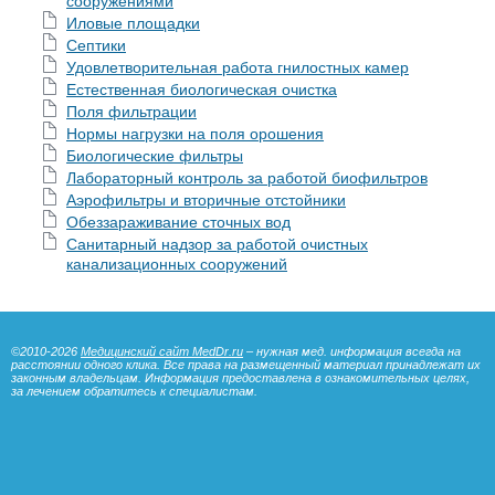
сооружениями
Иловые площадки
Септики
Удовлетворительная работа гнилостных камер
Естественная биологическая очистка
Поля фильтрации
Нормы нагрузки на поля орошения
Биологические фильтры
Лабораторный контроль за работой биофильтров
Аэрофильтры и вторичные отстойники
Обеззараживание сточных вод
Санитарный надзор за работой очистных
канализационных сооружений
©2010-2026
Медицинский сайт MedDr.ru
– нужная мед. информация всегда на
расстоянии одного клика. Все права на размещенный материал принадлежат их
законным владельцам. Информация предоставлена в ознакомительных целях,
за лечением обратитесь к специалистам.