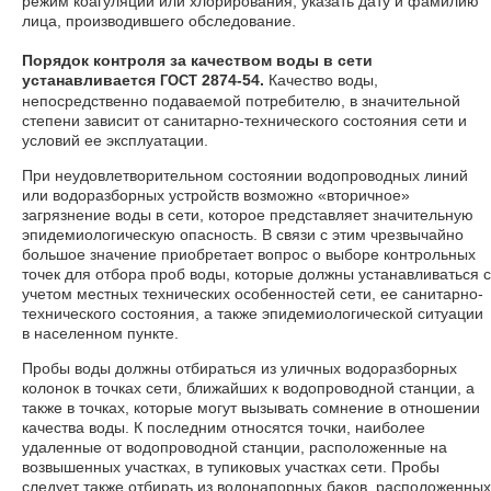
режим коагуляции или хлорирования, указать дату и фамилию
лица, производившего обследование.
Порядок контроля за качеством воды в сети
устанавливается
2874-54.
Качество воды,
ГОСТ
непосредственно подаваемой потребителю, в значительной
степени зависит от санитарно-технического состояния сети и
условий ее эксплуатации.
При неудовлетворительном состоянии водопроводных линий
или водоразборных устройств возможно «вторичное»
загрязнение воды в сети, которое представляет значительную
эпидемиологическую опасность. В связи с этим чрезвычайно
большое значение приобретает вопрос о выборе контрольных
точек для отбора проб воды, которые должны устанавливаться с
учетом местных технических особенностей сети, ее санитарно-
технического состояния, а также эпидемиологической ситуации
в населенном пункте.
Пробы воды должны отбираться из уличных водоразборных
колонок в точках сети, ближайших к водопроводной станции, а
также в точках, которые могут вызывать сомнение в отношении
качества воды. К последним относятся точки, наиболее
удаленные от водопроводной станции, расположенные на
возвышенных участках, в тупиковых участках сети. Пробы
следует также отбирать из водонапорных баков, расположенных