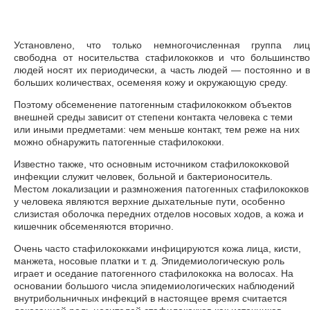
Установлено, что только немногочисленная группа лиц
свободна от носительства стафилококков и что большинство
людей носят их периодически, а часть людей — постоянно и в
больших количествах, осеменяя кожу и окружающую среду.
Поэтому обсеменение патогенным стафилококком объектов
внешней среды зависит от степени контакта человека с теми
или иными предметами: чем меньше контакт, тем реже на них
можно обнаружить патогенные стафилококки.
Известно также, что основным источником стафилококковой
инфекции служит человек, больной и бактерионоситель.
Местом локализации и размножения патогенных стафилококков
у человека являются верхние дыхательные пути, особенно
слизистая оболочка передних отделов носовых ходов, а кожа и
кишечник обсеменяются вторично.
Очень часто стафилококками инфицируются кожа лица, кисти,
манжета, носовые платки и т. д. Эпидемиологическую роль
играет и оседание патогенного стафилококка на волосах. На
основании большого числа эпидемиологических наблюдений
внутрибольничных инфекций в настоящее время считается