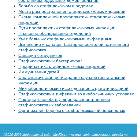
состоянием родильных домов, больниц
Борьба со стафилококком в родомах
Места распространения стафилококковых инфекций
Схема комплексной профилактики стафилококковых
инфекций
Пути профилактики стафилококковых инфекций
Плановое обследование отделений
Учет больных стафилококковыми инфекциями
Выявление и санация бактерионосителей патогенного
стафилококка
Санация сотрудников
Стафилококковый бактериофаг
Профилактика стафилококковых инфекций
Иммунизация детей
Систематическая регистрация случаев госпитальной
инфекции
Микробиологические исследования с фаготипизацией
Стафилококковые инфекции во внебольничных условиях
Факторы, способствующие распространению
стафилококковых заболеваний
Организация борьбы с стафилококковой опасностью
©2010-2026
Медицинский сайт MedDr.ru
– нужная мед. информация всегда на