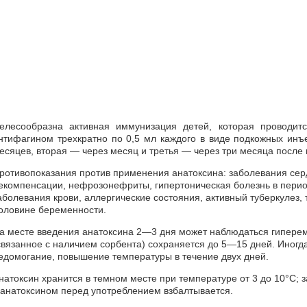
елесообразна активная иммунизация детей, которая проводит
нтифагином трехкратно по 0,5 мл каждого в виде подкожных инъе
есяцев, вторая — через месяц и третья — через три месяца после 
ротивопоказания против применения анатоксина: заболевания сер
екомпенсации, нефрозонефриты, гипертоническая болезнь в перио
аболевания крови, аллергические состояния, активный туберкулез,
оловине беременности.
а месте введения анатоксина 2—3 дня может наблюдаться гипере
связанное с наличием сорбента) сохраняется до 5—15 дней. Иногд
едомогание, повышение температуры в течение двух дней.
натоксин хранится в темном месте при температуре от 3 до 10°С;
 анатоксином перед употреблением взбалтывается.