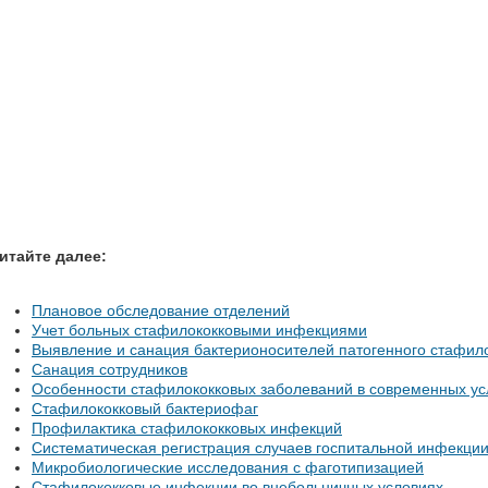
итайте далее:
Плановое обследование отделений
Учет больных стафилококковыми инфекциями
Выявление и санация бактерионосителей патогенного стафил
Санация сотрудников
Особенности стафилококковых заболеваний в современных ус
Стафилококковый бактериофаг
Профилактика стафилококковых инфекций
Систематическая регистрация случаев госпитальной инфекци
Микробиологические исследования с фаготипизацией
Стафилококковые инфекции во внебольничных условиях