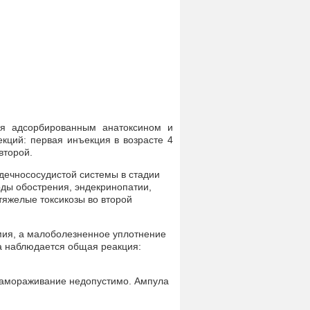
ся адсорбированным анатоксином и
кций: первая инъекция в возрасте 4
второй.
дечнососудистой системы в стадии
ды обострения, эндекринопатии,
 тяжелые токсикозы во второй
мия, а малоболезненное уплотнение
а наблюдается общая реакция:
 замораживание недопустимо. Ампула