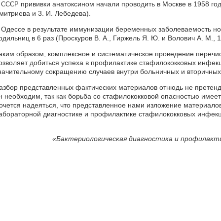
В
прививки анатоксином начали проводить в Москве в 1958 году
СССР
митриева и 3. И. Лебедева).
 Одессе в результате иммунизации беременных заболеваемость но
одильниц в 6 раз (Проскуров В. А., Гиржель Я. Ю. и Волович А. М., 1
аким образом, комплексное и систематическое проведение переч
озволяет добиться успеха в профилактике стафилококковых инфекц
начительному сокращению случаев внутри больничных и вторичных
азбор представленных фактических материалов отнюдь не претенду
н необходим, так как борьба со стафилококковой опасностью имее
очется надеяться, что представленное нами изложение материало
абораторной диагностике и профилактике стафилококковых инфекц
«
Бактериологическая диагностика и профилакт