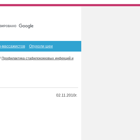
Главная
Карта сайта
RSS
в-массажистов
Опухоли шеи
/
Профилактика стафилококковых инфекций и
02.11.2010г.