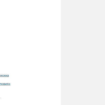
ококка
ловиях
и