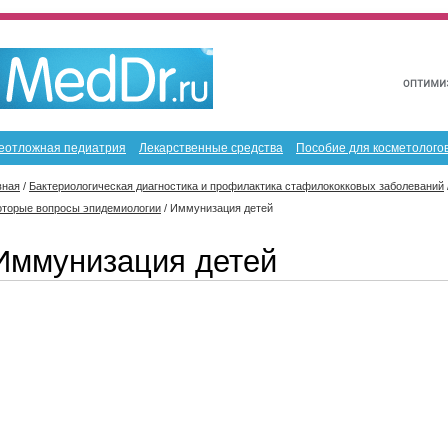
еотложная педиатрия
Лекарственные средства
Пособие для косметолого
вная
/
Бактериологическая диагностика и профилактика стафилококковых заболеваний
оторые вопросы эпидемиологии
/
Иммунизация детей
Иммунизация детей