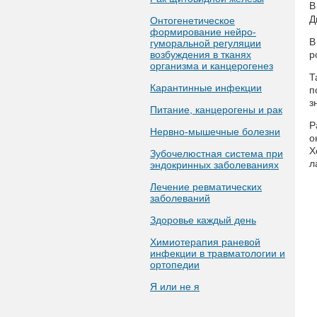
Д
Онтогенетическое
формирование нейро-
В
гуморальной регуляции
возбуждения в тканях
р
организма и канцерогенез
Т
Карантинные инфекции
п
з
Питание, канцерогены и рак
Р
Нервно-мышечные болезни
о
Х
Зубочелюстная система при
л
эндокринных заболеваниях
Лечение ревматических
заболеваний
Здоровье каждый день
Химиотерапия раневой
инфекции в травматологии и
ортопедии
Я или не я