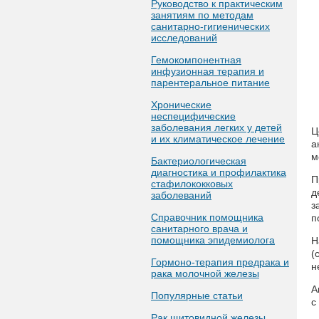
Руководство к практическим
занятиям по методам
санитарно-гигиенических
исследований
Гемокомпонентная
инфузионная терапия и
парентеральное питание
Хронические
неспецифические
заболевания легких у детей
Ц
и их климатическое лечение
а
м
Бактериологическая
диагностика и профилактика
П
стафилококковых
д
заболеваний
з
Справочник помощника
п
санитарного врача и
помощника эпидемиолога
Н
(
Гормоно-терапия предрака и
н
рака молочной железы
А
Популярные статьи
с
Рак щитовидной железы