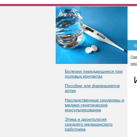
Н
Гла
нек
Болезни передающиеся при
половых контактах
Пособие для фармацевтов
аптек
Наследственные синдромы и
медико-генетическое
консультирование
Этика и деонтология
среднего медицинского
работника