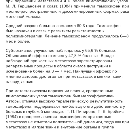
при поражении метастазами 4 и более лимфатических узлов.
М. Л. Гершанович и соавт. (1984) применили тамоксифен при
местно-распространенных и диссеминированных формах рака
молочной железы.
Средний возраст больных составлял 60,3 года. Тамоксифен
был назначен в связи с развитием резистентности к
полихимиотерапии. Лечение тамоксифеном продолжалось 6—8
мес и более.
Субъективное улучшение наблюдалось у 65,6 % больных.
Объективный эффект отмечен у 47,8 % больных. В ряде
наблюдений при костных метастазах зарегистрированы
репаративные процессы в области очагов деструкции и
исчезновение болей на 3 — 7 мес. Наилучший эффект, по
мнению авторов, достигается при метастазах в мягкие ткани,
плевру, легкие.
При метастатическом поражении печени, средостенных
лимфатических узлов тамоксифен был малоэффективен.
Авторы, отмечая высокую терапевтическую результативность
тамоксифена, подчеркивают наибольшую его действенность у
больных в глубокой менопаузе. Т. П. Пипирене, П. В. Брейвис
(1984) в процессе лечения тамоксифеном при костных
метастазах не отметили положительной динамики, тогда как при
метастазах в мягкие ткани и внутренние органы в группе