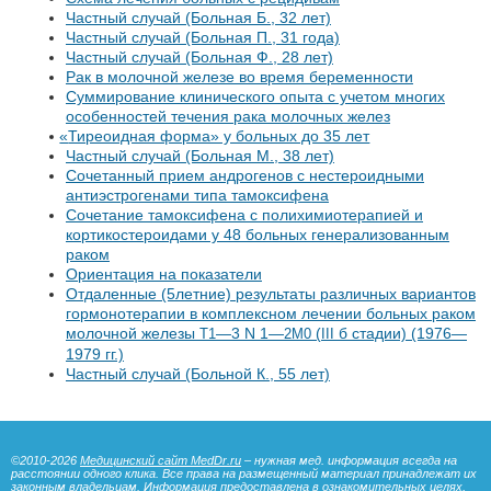
Частный случай (Больная Б., 32 лет)
Частный случай (Больная П., 31 года)
Частный случай (Больная Ф., 28 лет)
Рак в молочной железе во время беременности
Суммирование клинического опыта с учетом многих
особенностей течения рака молочных желез
«
Тиреоидная форма» у больных до 35 лет
Частный случай (Больная М., 38 лет)
Cочетанный прием андрогенов с нестероидными
антиэстрогенами типа тамоксифена
Сочетание тамоксифена с полихимиотерапией и
кортикостероидами у 48 больных генерализованным
раком
Ориентация на показатели
Отдаленные (5летние) результаты различных вариантов
гормонотерапии в комплексном лечении больных раком
молочной железы
—3 N 1—
(
б стадии) (1976—
Т1
2М0
III
1979 гг.)
Частный случай (Больной К., 55 лет)
©2010-2026
Медицинский сайт MedDr.ru
– нужная мед. информация всегда на
расстоянии одного клика. Все права на размещенный материал принадлежат их
законным владельцам. Информация предоставлена в ознакомительных целях,