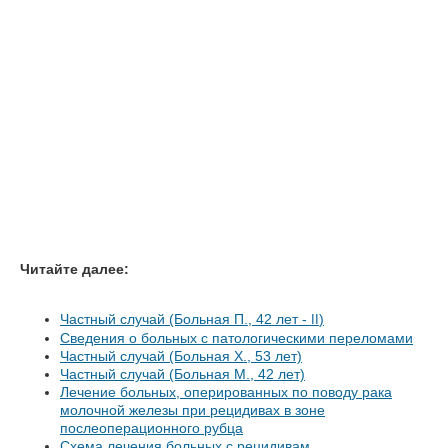
Читайте далее:
Частный случай (Больная П., 42 лет -
)
II
Cведения о больных с патологическими переломами
Частный случай (Больная X., 53 лет)
Частный случай (Больная М., 42 лет)
Лечение больных, оперированных по поводу рака
молочной железы при рецидивах в зоне
послеоперационного рубца
Схема лечения больных с рецидивам