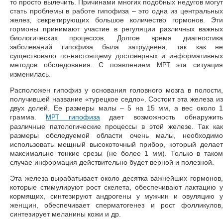
то просто вылечить. Причинами многих подобных недугов могут
стать проблемы в работе гипофиза – это одна из центральных
желез, секретирующих большое количество гормонов. Эти
гормоны принимают участие в регуляции различных важных
биологических процессов. Долгое время диагностика
заболеваний гипофиза была затруднена, так как не
существовало по-настоящему достоверных и информативных
методов обследования. С появлением
эта ситуаци
МРТ
изменилась.
Расположен гипофиз у основания головного мозга в полости,
получившей название «турецкое седло». Состоит эта железа из
двух долей. Ее размеры малы – 5 на 15 мм, а вес около 1
грамма.
гипофиза
дает возможность обнаружит
МРТ
различные патологические процессы в этой железе. Так как
размеры обследуемой области очень малы, необходимо
использовать мощный высокоточный прибор, который делает
максимально тонкие срезы (не более 1 мм). Только в таком
случае информация действительно будет верной и полезной.
Эта железа вырабатывает около десятка важнейших гормонов,
которые стимулируют рост скелета, обеспечивают лактацию у
кормящих, синтезируют андрогены у мужчин и овуляцию у
женщин, обеспечивает сперматогенез и рост фолликулов,
синтезирует меланины кожи и др.