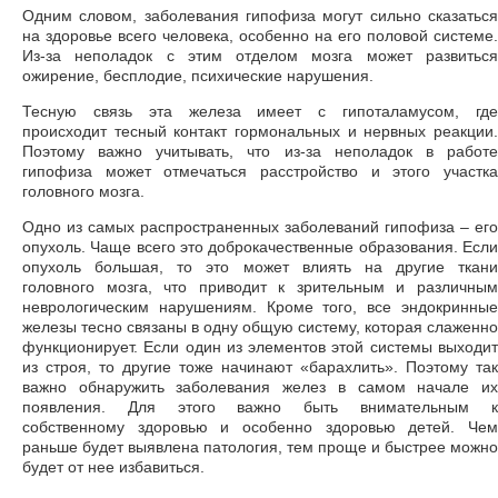
Одним словом, заболевания гипофиза могут сильно сказаться
на здоровье всего человека, особенно на его половой системе.
Из-за неполадок с этим отделом мозга может развиться
ожирение, бесплодие, психические нарушения.
Тесную связь эта железа имеет с гипоталамусом, где
происходит тесный контакт гормональных и нервных реакции.
Поэтому важно учитывать, что из-за неполадок в работе
гипофиза может отмечаться расстройство и этого участка
головного мозга.
Одно из самых распространенных заболеваний гипофиза – его
опухоль. Чаще всего это доброкачественные образования. Если
опухоль большая, то это может влиять на другие ткани
головного мозга, что приводит к зрительным и различным
неврологическим нарушениям. Кроме того, все эндокринные
железы тесно связаны в одну общую систему, которая слаженно
функционирует. Если один из элементов этой системы выходит
из строя, то другие тоже начинают «барахлить». Поэтому так
важно обнаружить заболевания желез в самом начале их
появления. Для этого важно быть внимательным к
собственному здоровью и особенно здоровью детей. Чем
раньше будет выявлена патология, тем проще и быстрее можно
будет от нее избавиться.