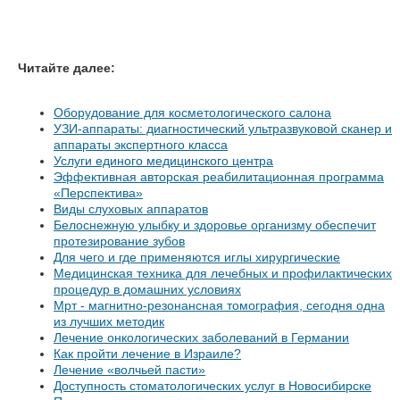
Читайте далее:
Оборудование для косметологического салона
УЗИ-аппараты: диагностический ультразвуковой сканер и
аппараты экспертного класса
Услуги единого медицинского центра
Эффективная авторская реабилитационная программа
«Перспектива»
Виды слуховых аппаратов
Белоснежную улыбку и здоровье организму обеспечит
протезирование зубов
Для чего и где применяются иглы хирургические
Медицинская техника для лечебных и профилактических
процедур в домашних условиях
Мрт - магнитно-резонансная томография, сегодня одна
из лучших методик
Лечение онкологических заболеваний в Германии
Как пройти лечение в Израиле?
Лечение «волчьей пасти»
Доступность стоматологических услуг в Новосибирске