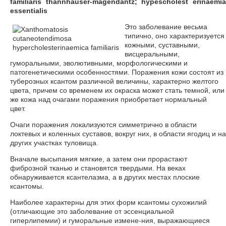
familiaris thannhauser-magendantz; hypescholest erinaemia
essentialis
Это заболевание весьма
типично, оно характеризуется
кожными, суставными,
висцеральными,
гуморальными, эволютивными, морфологическими и
патогенетическими особенностями. Поражения кожи состоят из
туберозных ксантом различной величины, характерно желтого
цвета, причем со временем их окраска может стать темной, или
же кожа над очагами поражения приобретает нормальный
цвет.
Очаги поражения локализуются симметрично в области
локтевых и коленных суставов, вокруг них, в области ягодиц и на
других участках туловища.
Вначале высыпания мягкие, а затем они прорастают
фиброзной тканью и становятся твердыми. На веках
обнаруживается ксантелазма, а в других местах плоские
ксантомы.
Наиболее характерны для этих форм ксантомы сухожилий
(отличающие это заболевание от эссенциальной
гиперлипемии) и гуморальные измене-ния, выражающиеся