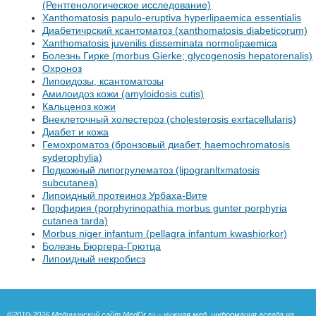
(Рентгенологическое исследование)
Xanthomatosis papulo-eruptiva hyperlipaemica essentialis
Диабетичрский ксантоматоз (xanthomatosis diabeticorum)
Xanthomatosis juvenilis disseminata normolipaemica
Болезнь Гирке (morbus Gierke; glycogenosis hepatorenalis)
Охроноз
Липоидозы, ксантоматозы
Амилоидоз кожи (amyloidosis cutis)
Кальценоз кожи
Внеклеточный холестероз (cholesterosis exrtacellularis)
Диабет и кожа
Гемохроматоз (бронзовый диабет, haemochromatosis
syderophylia)
Подкожный липогрулематоз (lipogranltxmatosis
subcutanea)
Липоидный протеиноз Урбаха-Вите
Порфирия (porphyrinopathia morbus gunter porphyria
cutanea tarda)
Morbus niger infantum (pellagra infantum kwashiorkor)
Болезнь Бюргера-Грютца
Липоидный некробисз
©2010-2026
Медицинский сайт MedDr.ru
– нужная мед. информация всегда на